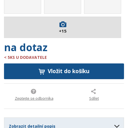
1
4
5
0
2
+15
0
6
na dotaz
< 5KS U DODAVATELE
Vložit do košíku
Zeptejte se odborníka
Sdílet
Zobrazit detailní popis