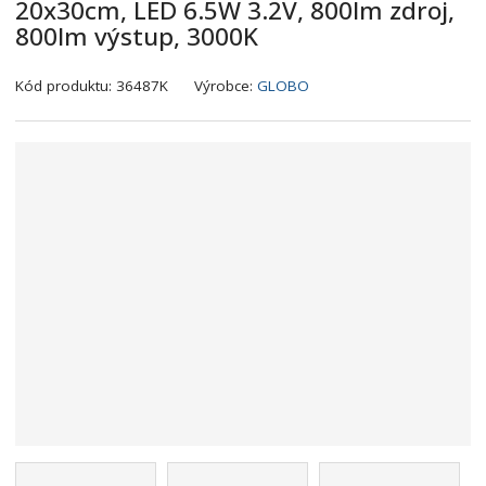
20x30cm, LED 6.5W 3.2V, 800lm zdroj,
800lm výstup, 3000K
K
Kód produktu:
36487K
Výrobce:
GLOBO
ó
d
v
ý
r
o
b
c
e
:
9
0
0
7
3
7