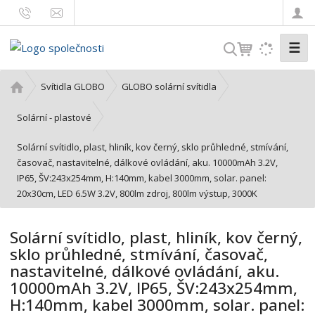
☰
V
y
h
Ú
Svítidla GLOBO
GLOBO solární svítidla
l
v
o
e
Solární - plastové
d
d
Solární svítidlo, plast, hliník, kov černý, sklo průhledné, stmívání,
n
a
časovač, nastavitelné, dálkové ovládání, aku. 10000mAh 3.2V,
í
t
IP65, ŠV:243x254mm, H:140mm, kabel 3000mm, solar. panel:
s
20x30cm, LED 6.5W 3.2V, 800lm zdroj, 800lm výstup, 3000K
t
r
a
Solární svítidlo, plast, hliník, kov černý,
n
sklo průhledné, stmívání, časovač,
a
nastavitelné, dálkové ovládání, aku.
10000mAh 3.2V, IP65, ŠV:243x254mm,
H:140mm, kabel 3000mm, solar. panel: