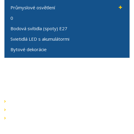
Průmyslové osvětlení
0
Bodová svítidla (spoty) E27
Svietidlá LED s akumulátormi
Bytové dekorácie
Speciální nabídky
Akční nabídky
Novinky v sortimentu
Výprodej
Rychlé odkazy