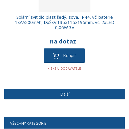
Solární svítidlo plast šedý, sova, IP44, vč. baterie
1xAA200mAh, DxŠxV:135x115x195mm, vč. 2xLED
0,06W 3V
na dotaz
Koupit
< 5KS U DODAVATELE
Další
VŠECHNY KATEGORIE