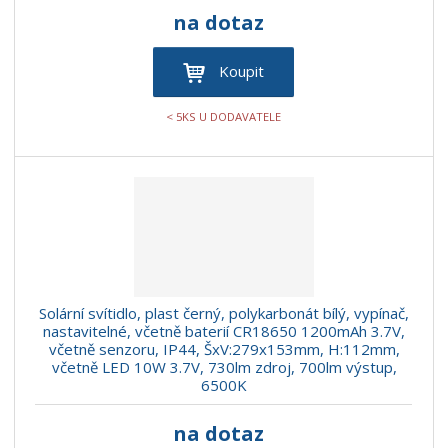
na dotaz
Koupit
< 5KS U DODAVATELE
Solární svítidlo, plast černý, polykarbonát bílý, vypínač,
nastavitelné, včetně baterií CR18650 1200mAh 3.7V,
včetně senzoru, IP44, ŠxV:279x153mm, H:112mm,
včetně LED 10W 3.7V, 730lm zdroj, 700lm výstup,
6500K
na dotaz