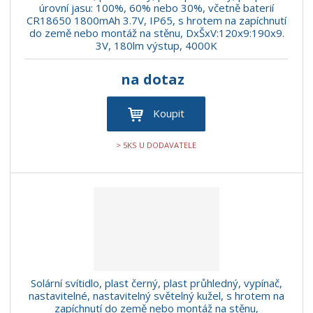
úrovní jasu: 100%, 60% nebo 30%, včetně baterií
CR18650 1800mAh 3.7V, IP65, s hrotem na zapíchnutí
do země nebo montáž na stěnu, DxŠxV:120x9:190x9.
3V, 180lm výstup, 4000K
na dotaz
Koupit
> 5KS U DODAVATELE
Solární svítidlo, plast černý, plast průhledný, vypínač,
nastavitelné, nastavitelný světelný kužel, s hrotem na
zapíchnutí do země nebo montáž na stěnu,