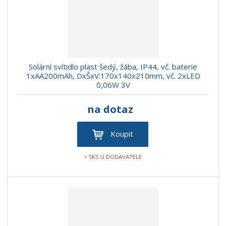
Solární svítidlo plast šedý, žába, IP44, vč. baterie
1xAA200mAh, DxŠxV:170x140x210mm, vč. 2xLED
0,06W 3V
na dotaz
Koupit
> 5KS U DODAVATELE