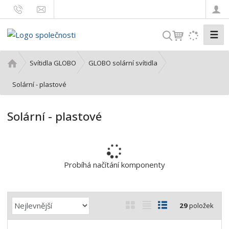
☰
V
y
h
Ú
Svítidla GLOBO
GLOBO solární svítidla
l
v
o
Solární - plastové
e
d
d
n
a
Solární - plastové
í
t
s
t
r
a
Probíhá načítání komponenty
n
a
Ř
O
T
Ř
29
položek
a
b
a
á
z