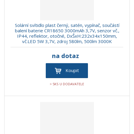
Solární svítidlo plast černý, satén, vypínač, součástí
balení baterie CR18650 3000mAh 3,7V, senzor vč.,
IP44, reflektor, otočné, DxŠxH:232x34x150mm,
vč.LED 5W 3,7V, zdroj 580lm, 500lm 3000K
na dotaz
Koupit
> 5KS U DODAVATELE