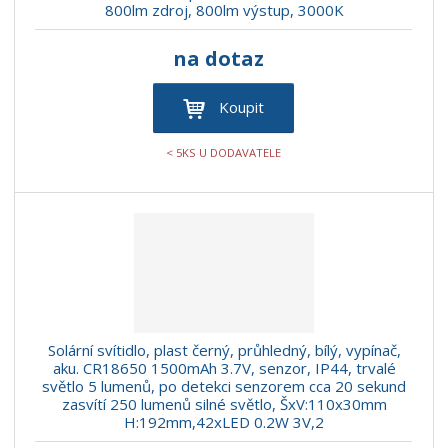
800lm zdroj, 800lm výstup, 3000K
na dotaz
Koupit
< 5KS U DODAVATELE
Solární svítidlo, plast černý, průhledný, bílý, vypínač,
aku. CR18650 1500mAh 3.7V, senzor, IP44, trvalé
světlo 5 lumenů, po detekci senzorem cca 20 sekund
zasvítí 250 lumenů silné světlo, ŠxV:110x30mm
H:192mm,42xLED 0.2W 3V,2