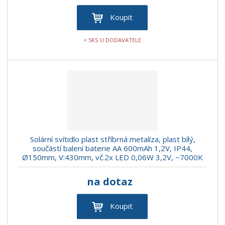
Koupit
< 5KS U DODAVATELE
Solární svítidlo plast stříbrná metalíza, plast bílý,
součástí balení baterie AA 600mAh 1,2V, IP44,
Ø150mm, V:430mm, vč.2x LED 0,06W 3,2V, ~7000K
na dotaz
Koupit