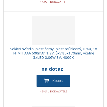
< 5KS U DODAVATELE
Solární svítidlo, plast černý, plast průhledný, IP44, 1x
Ni MH AAA 600mAh 1,2V, ŠxV:85x170mm, včetně
3xLED 0,06W 3V, 4000K
na dotaz
Koupit
> 5KS U DODAVATELE