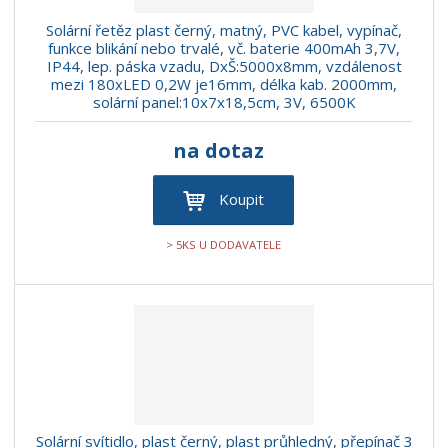
Solární řetěz plast černý, matný, PVC kabel, vypínač,
funkce blikání nebo trvalé, vč. baterie 400mAh 3,7V,
IP44, lep. páska vzadu, DxŠ:5000x8mm, vzdálenost
mezi 180xLED 0,2W je16mm, délka kab. 2000mm,
solární panel:10x7x18,5cm, 3V, 6500K
na dotaz
Koupit
> 5KS U DODAVATELE
Solární svítidlo, plast černý, plast průhledný, přepínač 3