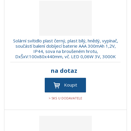
r
b
d
e
á
u
k
n
z
l
o
í
k
k
v
p
o
o
ý
r
o
v
v
v
Solární svítidlo plast černý, plast bílý, hnědý, vypínač,
d
ý
ý
ý
součástí balení dobíjecí baterie AAA 300mAh 1,2V,
u
IP44, sova na broušeném hrotu,
v
v
p
k
DxŠxV:100x80x440mm, vč. LED 0,06W 3V, 3000K
ý
ý
i
t
p
p
s
ů
na dotaz
i
i
s
s
Koupit
> 5KS U DODAVATELE