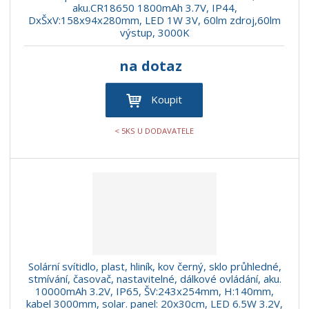
aku.CR18650 1800mAh 3.7V, IP44,
DxŠxV:158x94x280mm, LED 1W 3V, 60lm zdroj,60lm
výstup, 3000K
na dotaz
Koupit
< 5KS U DODAVATELE
Solární svítidlo, plast, hliník, kov černý, sklo průhledné,
stmívání, časovač, nastavitelné, dálkové ovládání, aku.
10000mAh 3.2V, IP65, ŠV:243x254mm, H:140mm,
kabel 3000mm, solar. panel: 20x30cm, LED 6.5W 3.2V,