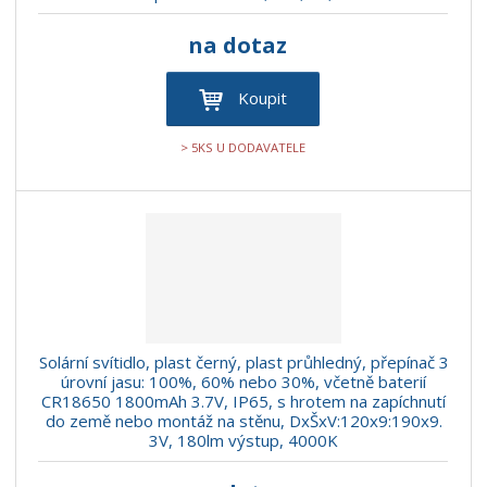
na dotaz
Koupit
> 5KS U DODAVATELE
Solární svítidlo, plast černý, plast průhledný, přepínač 3
úrovní jasu: 100%, 60% nebo 30%, včetně baterií
CR18650 1800mAh 3.7V, IP65, s hrotem na zapíchnutí
do země nebo montáž na stěnu, DxŠxV:120x9:190x9.
3V, 180lm výstup, 4000K