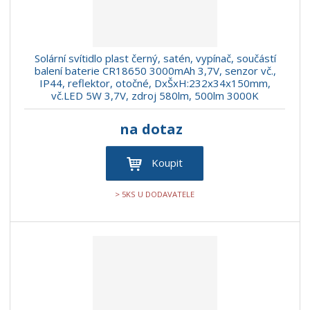
Solární svítidlo plast černý, satén, vypínač, součástí
balení baterie CR18650 3000mAh 3,7V, senzor vč.,
IP44, reflektor, otočné, DxŠxH:232x34x150mm,
vč.LED 5W 3,7V, zdroj 580lm, 500lm 3000K
na dotaz
Koupit
> 5KS U DODAVATELE