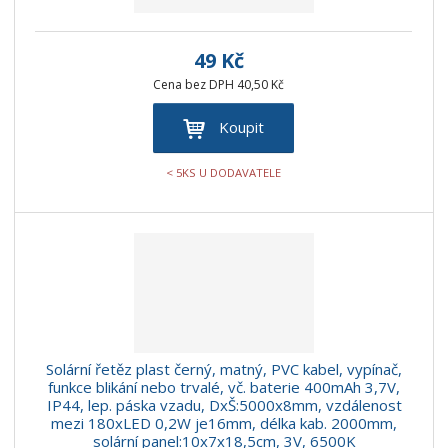
49 Kč
Cena bez DPH 40,50 Kč
Koupit
< 5KS U DODAVATELE
Solární řetěz plast černý, matný, PVC kabel, vypínač,
funkce blikání nebo trvalé, vč. baterie 400mAh 3,7V,
IP44, lep. páska vzadu, DxŠ:5000x8mm, vzdálenost
mezi 180xLED 0,2W je16mm, délka kab. 2000mm,
solární panel:10x7x18,5cm, 3V, 6500K