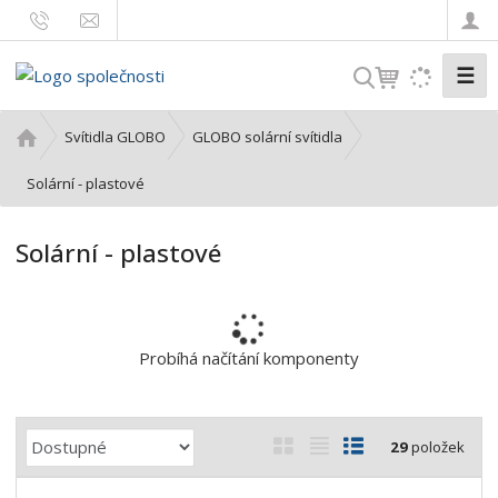
☰
V
y
h
Ú
Svítidla GLOBO
GLOBO solární svítidla
l
v
o
Solární - plastové
e
d
d
n
a
Solární - plastové
í
t
s
t
r
a
Probíhá načítání komponenty
n
a
Ř
O
T
Ř
29
položek
a
b
a
á
z