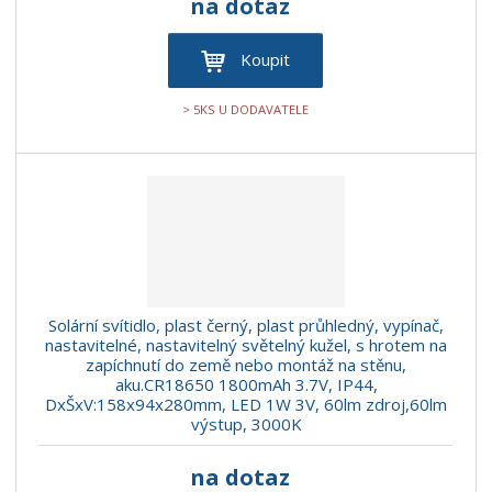
na dotaz
Koupit
> 5KS U DODAVATELE
Solární svítidlo, plast černý, plast průhledný, vypínač,
nastavitelné, nastavitelný světelný kužel, s hrotem na
zapíchnutí do země nebo montáž na stěnu,
aku.CR18650 1800mAh 3.7V, IP44,
DxŠxV:158x94x280mm, LED 1W 3V, 60lm zdroj,60lm
výstup, 3000K
na dotaz