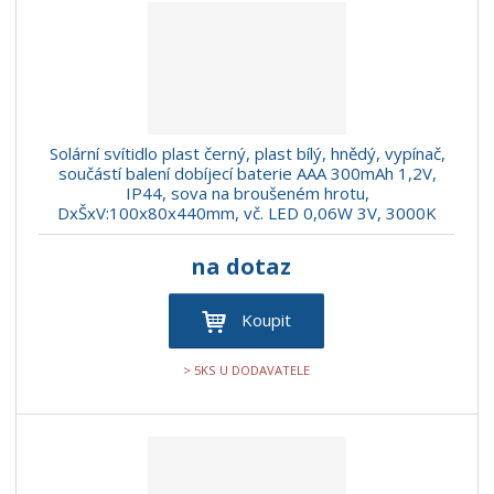
r
b
d
e
á
u
k
n
z
l
o
í
k
k
v
p
o
o
ý
r
o
v
v
v
Solární svítidlo plast černý, plast bílý, hnědý, vypínač,
d
ý
ý
ý
součástí balení dobíjecí baterie AAA 300mAh 1,2V,
u
IP44, sova na broušeném hrotu,
v
v
p
k
DxŠxV:100x80x440mm, vč. LED 0,06W 3V, 3000K
ý
ý
i
t
p
p
s
ů
na dotaz
i
i
s
s
Koupit
> 5KS U DODAVATELE