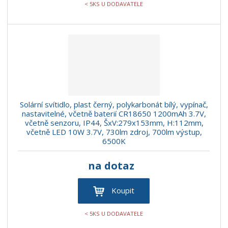
< 5KS U DODAVATELE
Solární svítidlo, plast černý, polykarbonát bílý, vypínač,
nastavitelné, včetně baterií CR18650 1200mAh 3.7V,
včetně senzoru, IP44, ŠxV:279x153mm, H:112mm,
včetně LED 10W 3.7V, 730lm zdroj, 700lm výstup,
6500K
na dotaz
Koupit
< 5KS U DODAVATELE