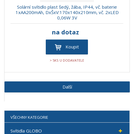
Solární svítidlo plast šedý, žába, IP44, vč. baterie
1xAA200mAh, DxŠxV:170x140x210mm, vč. 2xLED
0,06W 3V
na dotaz
Koupit
> 5KS U DODAVATELE
Další
VŠECHNY KATEGORIE
Svítidla GLOBO