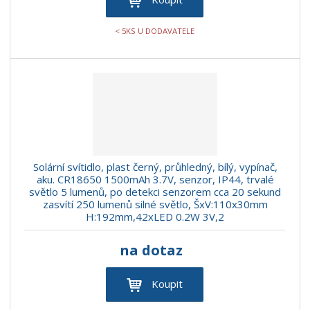
< 5KS U DODAVATELE
Solární svítidlo, plast černý, průhledný, bílý, vypínač,
aku. CR18650 1500mAh 3.7V, senzor, IP44, trvalé
světlo 5 lumenů, po detekci senzorem cca 20 sekund
zasvítí 250 lumenů silné světlo, ŠxV:110x30mm
H:192mm,42xLED 0.2W 3V,2
na dotaz
Koupit