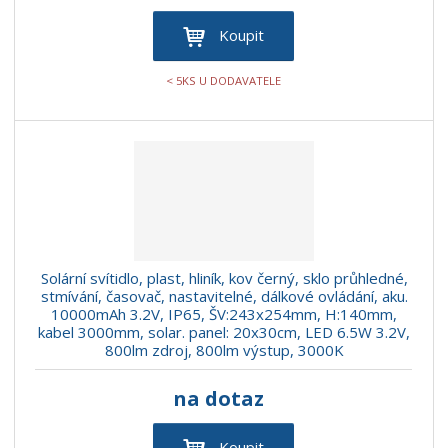
Koupit
< 5KS U DODAVATELE
Solární svítidlo, plast, hliník, kov černý, sklo průhledné,
stmívání, časovač, nastavitelné, dálkové ovládání, aku.
10000mAh 3.2V, IP65, ŠV:243x254mm, H:140mm,
kabel 3000mm, solar. panel: 20x30cm, LED 6.5W 3.2V,
800lm zdroj, 800lm výstup, 3000K
na dotaz
Koupit