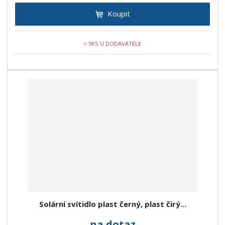
Koupit
< 5KS U DODAVATELE
Solární svítidlo plast černý, plast čirý...
na dotaz