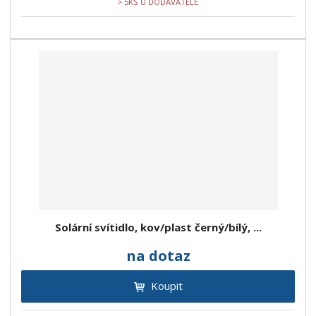
> 5KS U DODAVATELE
Solární svítidlo, kov/plast černý/bílý, ...
na dotaz
Koupit