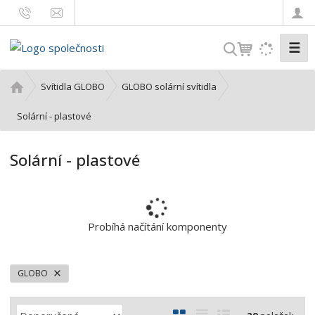
☰
V
y
h
Ú
Svítidla GLOBO
GLOBO solární svítidla
l
v
o
Solární - plastové
e
d
d
n
a
Solární - plastové
í
t
s
t
r
a
Probíhá načítání komponenty
n
a
GLOBO
Ř
O
T
Ř