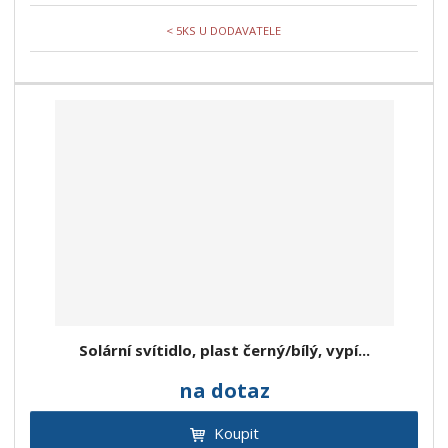
< 5KS U DODAVATELE
Solární svítidlo, plast černý/bílý, vypí...
na dotaz
Koupit