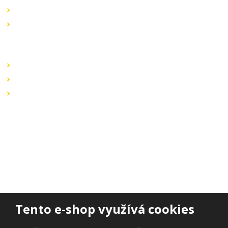
Novinky v sortimentu
Výprodej
Rychlé odkazy
Obchodní podmínky
Záruka a reklamace
Ochrana dat
Kontaktujte nás
BOHEMIA ELSVIT s.r.o.
Lipová 693
473 01 Nový Bor
Email:
bohemia.elsvit@seznam.cz
Tel.:
+420 777 338 802
Tento e-shop využívá cookies