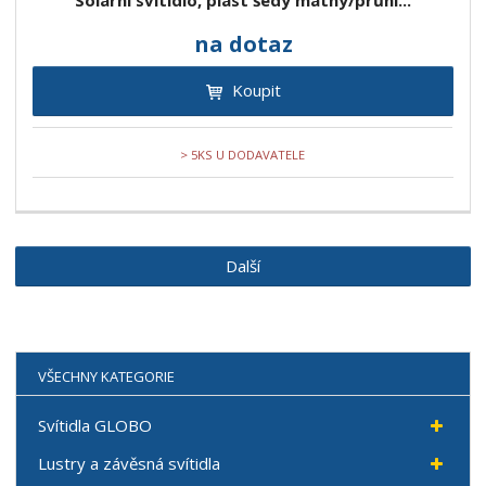
Solární svítidlo, plast šedý matný/průhl...
na dotaz
Koupit
> 5KS U DODAVATELE
Další
VŠECHNY KATEGORIE
Svítidla GLOBO
Lustry a závěsná svítidla