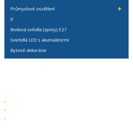
Průmyslové osvětlení
0
Bodová svítidla (spoty) E27
Svietidlá LED s akumulátormi
Bytové dekorácie
Speciální nabídky
Akční nabídky
Novinky v sortimentu
Výprodej
Rychlé odkazy