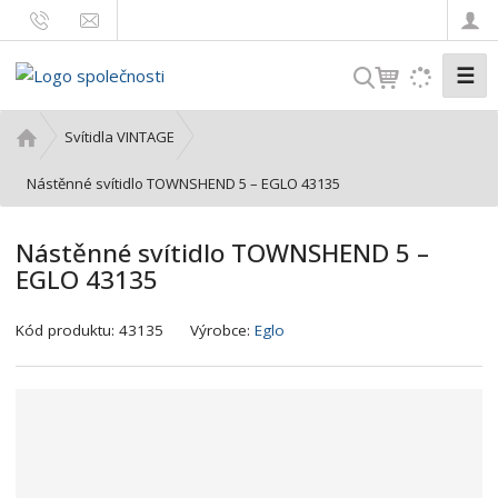
☰
V
y
h
Ú
Svítidla VINTAGE
l
v
o
Nástěnné svítidlo TOWNSHEND 5 – EGLO 43135
e
d
d
n
a
Nástěnné svítidlo TOWNSHEND 5 –
í
t
EGLO 43135
s
t
K
r
Kód produktu:
43135
Výrobce:
Eglo
ó
a
d
n
v
a
ý
r
o