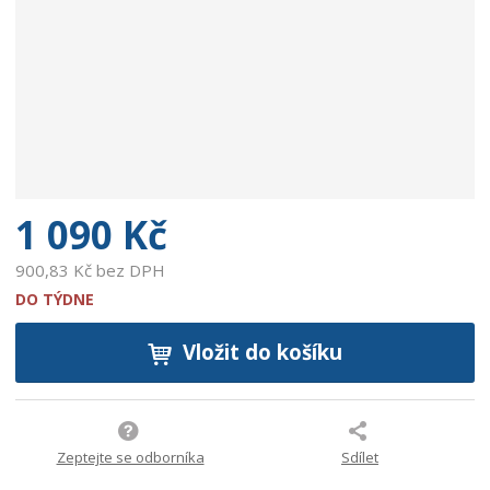
b
c
e
:
9
0
0
2
7
5
1 090 Kč
9
4
900,83 Kč bez DPH
3
DO TÝDNE
1
3
Vložit do košíku
5
8
Zeptejte se odborníka
Sdílet