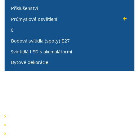
Příslušenství
Průmyslové osvětlení
0
Bodová svítidla (spoty) E27
Svietidlá LED s akumulátormi
Bytové dekorácie
Speciální nabídky
Akční nabídky
Novinky v sortimentu
Výprodej