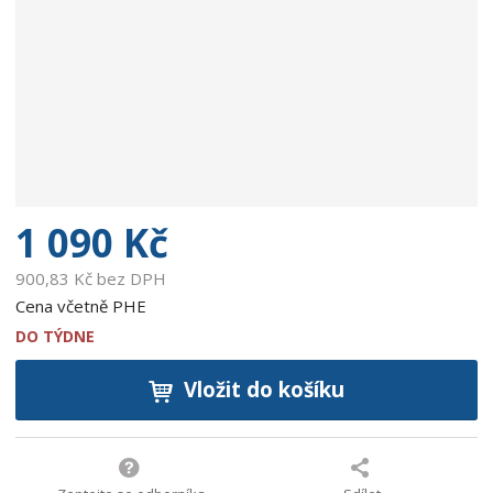
b
c
e
:
9
0
0
2
7
5
1 090 Kč
9
4
900,83 Kč bez DPH
3
Cena včetně PHE
1
DO TÝDNE
5
2
Vložit do košíku
5