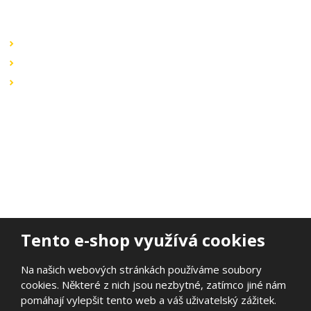
Rychlé odkazy
Obchodní podmínky
Záruka a reklamace
Ochrana dat
Kontaktujte nás
BOHEMIA ELSVIT s.r.o.
Lipová 693
473 01 Nový Bor
Email:
bohemia.elsvit@seznam.cz
Tel.:
+420 777 338 802
Tento e-shop využívá cookies
Na našich webových stránkách používáme soubory
cookies. Některé z nich jsou nezbytné, zatímco jiné nám
© 2026, BOHEMIA ELSVIT s.r.o.
pomáhají vylepšit tento web a váš uživatelský zážitek.
Prohlášení o přístupnosti
|
Ochrana osobních údajů
|
Mapa stránek