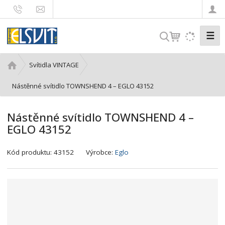
☰
V
y
h
Ú
Svítidla VINTAGE
l
v
e
o
Nástěnné svítidlo TOWNSHEND 4 – EGLO 43152
d
d
n
a
Nástěnné svítidlo TOWNSHEND 4 –
í
t
EGLO 43152
s
t
K
r
Kód produktu:
43152
Výrobce:
Eglo
ó
a
d
n
v
a
ý
r
o