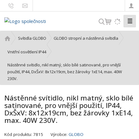
☰
V
y
h
Ú
Svítidla GLOBO
GLOBO stropní a nástěnná svítidla
l
v
o
e
Vnitřní osvětlení IP44
d
d
Nástěnné svítidlo, nikl matný, sklo bílé satinované, pro vnější
n
a
použití, IP44, DxŠxV: 8x12x19cm, bez žárovky 1xE14, max. 40W
í
t
230V.
s
t
r
Nástěnné svítidlo, nikl matný, sklo bílé
a
satinované, pro vnější použití, IP44,
n
DxŠxV: 8x12x19cm, bez žárovky 1xE14,
a
max. 40W 230V.
K
Kód produktu:
7815
Výrobce:
GLOBO