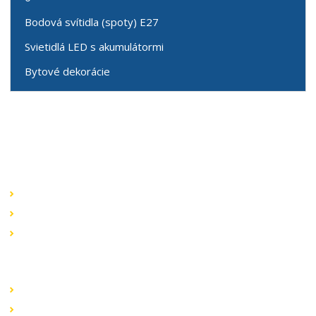
Bodová svítidla (spoty) E27
Svietidlá LED s akumulátormi
Bytové dekorácie
Speciální nabídky
Akční nabídky
Novinky v sortimentu
Výprodej
Rychlé odkazy
Obchodní podmínky
Záruka a reklamace