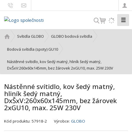
☰
V
y
h
Ú
Svítidla GLOBO
GLOBO bodová svítidla
l
v
o
e
Bodová svítidla (spoty) GU10
d
d
Nástěnné svítidlo, kov šedý matný, hliník šedý matný,
n
a
DxŠxV:260x60x145mm, bez žárovek 2xGU10, max. 25W 230V
í
t
s
t
Nástěnné svítidlo, kov šedý matný,
r
hliník šedý matný,
a
DxŠxV:260x60x145mm, bez žárovek
n
2xGU10, max. 25W 230V
a
K
Kód produktu:
57918-2
Výrobce:
GLOBO
ó