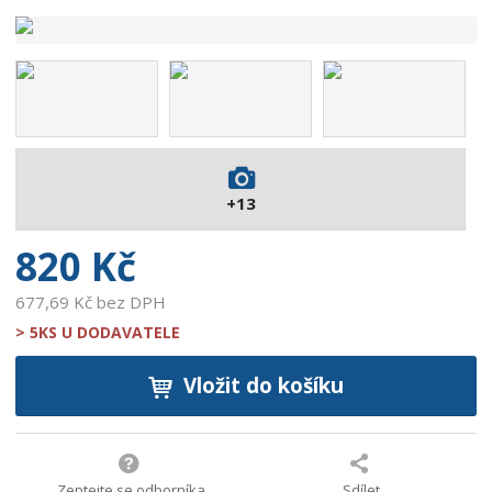
d
v
ý
r
o
b
c
e
:
+13
9
0
820 Kč
0
7
677,69 Kč bez DPH
3
> 5KS U DODAVATELE
7
1
Vložit do košíku
4
5
9
8
3
Zeptejte se odborníka
Sdílet