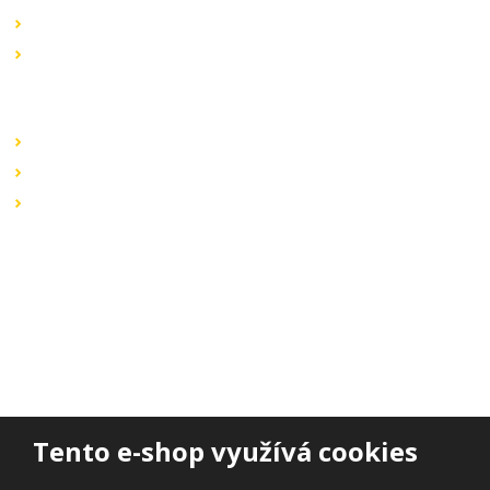
Novinky v sortimentu
Výprodej
Rychlé odkazy
Obchodní podmínky
Záruka a reklamace
Ochrana dat
Kontaktujte nás
BOHEMIA ELSVIT s.r.o.
Lipová 693
473 01 Nový Bor
Email:
bohemia.elsvit@seznam.cz
Tel.:
+420 777 338 802
Tento e-shop využívá cookies