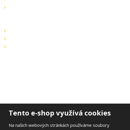
Výprodej
Rychlé odkazy
Obchodní podmínky
Záruka a reklamace
Ochrana dat
Kontaktujte nás
BOHEMIA ELSVIT s.r.o.
Lipová 693
473 01 Nový Bor
Email:
bohemia.elsvit@seznam.cz
Tel.:
+420 777 338 802
Tento e-shop využívá cookies
Na našich webových stránkách používáme soubory