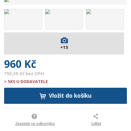
v
ý
r
o
b
c
e
:
+15
9
0
960 Kč
0
7
793,39 Kč bez DPH
3
> 5KS U DODAVATELE
7
1
Vložit do košíku
3
9
0
7
1
Zeptejte se odborníka
Sdílet
7