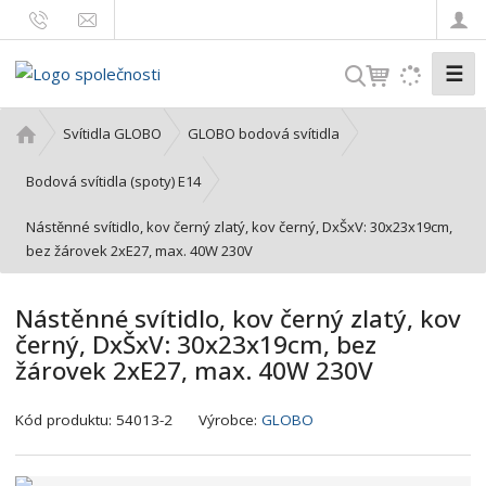
☰
V
y
h
Ú
Svítidla GLOBO
GLOBO bodová svítidla
l
v
o
e
Bodová svítidla (spoty) E14
d
d
Nástěnné svítidlo, kov černý zlatý, kov černý, DxŠxV: 30x23x19cm,
n
a
bez žárovek 2xE27, max. 40W 230V
í
t
s
t
Nástěnné svítidlo, kov černý zlatý, kov
r
černý, DxŠxV: 30x23x19cm, bez
a
žárovek 2xE27, max. 40W 230V
n
a
K
Kód produktu:
54013-2
Výrobce:
GLOBO
ó
d