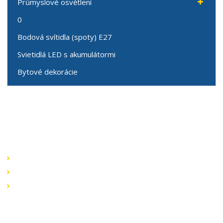
Průmyslové osvětlení
0
Bodová svítidla (spoty) E27
Svietidlá LED s akumulátormi
Bytové dekorácie
Speciální nabídky
Akční nabídky
Novinky v sortimentu
Výprodej
Rychlé odkazy