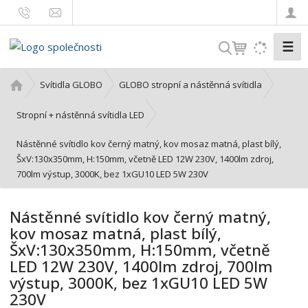
☰
V
y
h
Ú
Svítidla GLOBO
GLOBO stropní a nástěnná svítidla
l
v
o
e
Stropní + nástěnná svítidla LED
d
d
Nástěnné svítidlo kov černý matný, kov mosaz matná, plast bílý,
n
a
ŠxV:130x350mm, H:150mm, včetně LED 12W 230V, 1400lm zdroj,
í
t
700lm výstup, 3000K, bez 1xGU10 LED 5W 230V
s
t
r
Nástěnné svítidlo kov černý matný,
a
kov mosaz matná, plast bílý,
n
ŠxV:130x350mm, H:150mm, včetně
a
LED 12W 230V, 1400lm zdroj, 700lm
výstup, 3000K, bez 1xGU10 LED 5W
230V