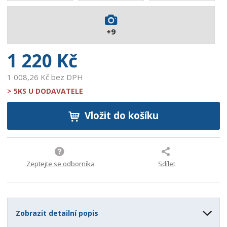
2
1
+9
7
2
1 220 Kč
1 008,26 Kč bez DPH
> 5KS U DODAVATELE
Vložit do košíku
Zeptejte se odborníka
Sdílet
Zobrazit detailní popis