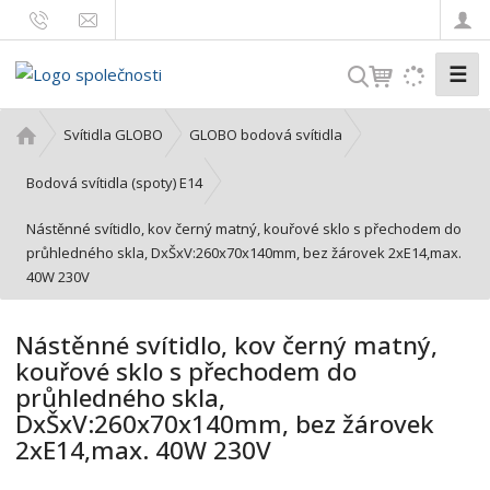
☰
V
y
h
Ú
Svítidla GLOBO
GLOBO bodová svítidla
l
v
o
e
Bodová svítidla (spoty) E14
d
d
Nástěnné svítidlo, kov černý matný, kouřové sklo s přechodem do
n
a
průhledného skla, DxŠxV:260x70x140mm, bez žárovek 2xE14,max.
í
t
40W 230V
s
t
r
Nástěnné svítidlo, kov černý matný,
a
kouřové sklo s přechodem do
n
průhledného skla,
a
DxŠxV:260x70x140mm, bez žárovek
2xE14,max. 40W 230V