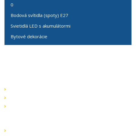
0
Bodová svítidla (spoty) E27
Svietidlá LED s akumulátormi
Bytové dekorácie
Speciální nabídky
Akční nabídky
Novinky v sortimentu
Výprodej
Rychlé odkazy
Obchodní podmínky