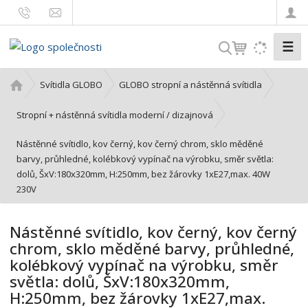
☰
V
y
h
Ú
Svítidla GLOBO
GLOBO stropní a nástěnná svítidla
l
v
o
e
Stropní + nástěnná svítidla moderní / dizajnová
d
d
Nástěnné svítidlo, kov černý, kov černý chrom, sklo měděné
n
a
barvy, průhledné, kolébkový vypínač na výrobku, směr světla:
í
t
dolů, ŠxV:180x320mm, H:250mm, bez žárovky 1xE27,max. 40W
s
230V
t
r
a
Nástěnné svítidlo, kov černý, kov černý
n
chrom, sklo měděné barvy, průhledné,
a
kolébkový vypínač na výrobku, směr
světla: dolů, ŠxV:180x320mm,
H:250mm, bez žárovky 1xE27,max.