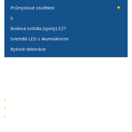
Průmyslové osvětlení
0
Bodová svítidla (spoty) E27
Svietidlá LED s akumulátormi
Bytové dekorácie
Speciální nabídky
Akční nabídky
Novinky v sortimentu
Výprodej
Rychlé odkazy