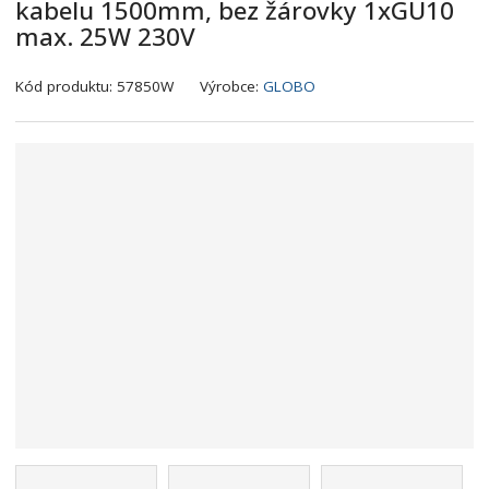
kabelu 1500mm, bez žárovky 1xGU10
max. 25W 230V
K
Kód produktu:
57850W
Výrobce:
GLOBO
ó
d
v
ý
r
o
b
c
e
:
9
0
0
7
3
7