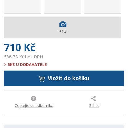
1
4
4
7
6
+13
1
9
710 Kč
586,78 Kč bez DPH
> 5KS U DODAVATELE
Vložit do košíku
Zeptejte se odborníka
Sdílet