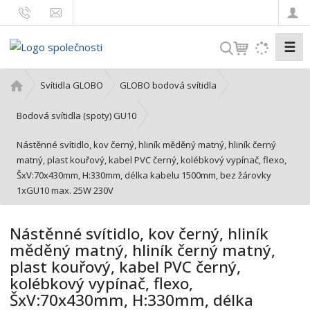
☰
V
y
h
Ú
Svítidla GLOBO
GLOBO bodová svítidla
l
v
o
e
Bodová svítidla (spoty) GU10
d
d
Nástěnné svítidlo, kov černý, hliník měděný matný, hliník černý
n
a
matný, plast kouřový, kabel PVC černý, kolébkový vypínač, flexo,
í
t
ŠxV:70x430mm, H:330mm, délka kabelu 1500mm, bez žárovky
s
1xGU10 max. 25W 230V
t
r
a
Nástěnné svítidlo, kov černý, hliník
n
měděný matný, hliník černý matný,
a
plast kouřový, kabel PVC černý,
kolébkový vypínač, flexo,
ŠxV:70x430mm, H:330mm, délka