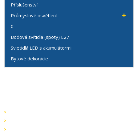
Příslušenství
Průmyslové osvětlení
0
Bodová svítidla (spoty) E27
Svietidlá LED s akumulátormi
Bytové dekorácie
Speciální nabídky
Akční nabídky
Novinky v sortimentu
Výprodej