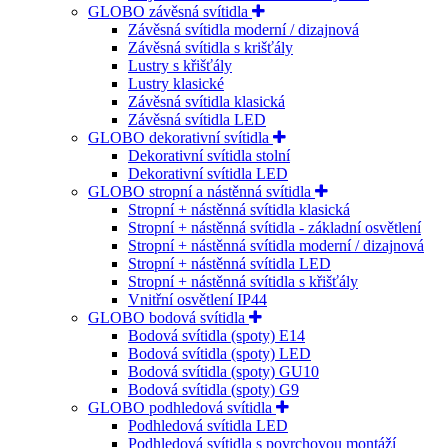
GLOBO závěsná svítidla
Závěsná svítidla moderní / dizajnová
Závěsná svítidla s krišťály
Lustry s křišťály
Lustry klasické
Závěsná svítidla klasická
Závěsná svítidla LED
GLOBO dekorativní svítidla
Dekorativní svítidla stolní
Dekorativní svítidla LED
GLOBO stropní a nástěnná svítidla
Stropní + nástěnná svítidla klasická
Stropní + nástěnná svítidla - základní osvětlení
Stropní + nástěnná svítidla moderní / dizajnová
Stropní + nástěnná svítidla LED
Stropní + nástěnná svítidla s křišťály
Vnitřní osvětlení IP44
GLOBO bodová svítidla
Bodová svítidla (spoty) E14
Bodová svítidla (spoty) LED
Bodová svítidla (spoty) GU10
Bodová svítidla (spoty) G9
GLOBO podhledová svítidla
Podhledová svítidla LED
Podhledová svítidla s povrchovou montáží