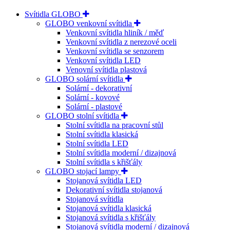
Svítidla GLOBO
GLOBO venkovní svítidla
Venkovní svítidla hliník / měď
Venkovní svítidla z nerezové oceli
Venkovní svítidla se senzorem
Venkovní svítidla LED
Venovní svítidla plastová
GLOBO solární svítidla
Solární - dekorativní
Solární - kovové
Solární - plastové
GLOBO stolní svítidla
Stolní svítidla na pracovní stůl
Stolní svítidla klasická
Stolní svítidla LED
Stolní svítidla moderní / dizajnová
Stolní svítidla s křišťály
GLOBO stojací lampy
Stojanová svítidla LED
Dekorativní svítidla stojanová
Stojanová svítidla
Stojanová svítidla klasická
Stojanová svítidla s křišťály
Stojanová svítidla moderní / dizajnová