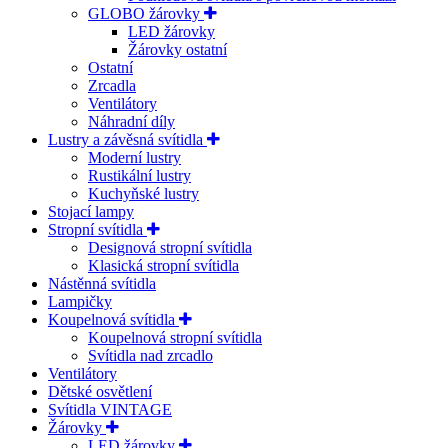
GLOBO žárovky
LED žárovky
Žárovky ostatní
Ostatní
Zrcadla
Ventilátory
Náhradní díly
Lustry a závěsná svítidla
Moderní lustry
Rustikální lustry
Kuchyňské lustry
Stojací lampy
Stropní svítidla
Designová stropní svítidla
Klasická stropní svítidla
Nástěnná svítidla
Lampičky
Koupelnová svítidla
Koupelnová stropní svítidla
Svítidla nad zrcadlo
Ventilátory
Dětské osvětlení
Svítidla VINTAGE
Žárovky
LED žárovky