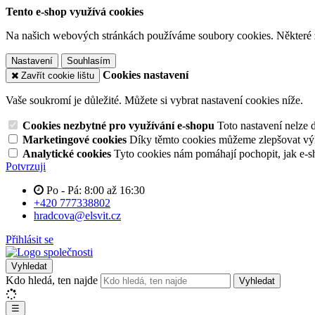
Tento e-shop využívá cookies
Na našich webových stránkách používáme soubory cookies. Některé z n
Nastavení
Souhlasím
Cookies nastavení
Zavřít cookie lištu
Vaše soukromí je důležité. Můžete si vybrat nastavení cookies níže.
Cookies nezbytné pro využívání e-shopu
Toto nastavení nelze 
Marketingové cookies
Díky těmto cookies můžeme zlepšovat výko
Analytické cookies
Tyto cookies nám pomáhají pochopit, jak e-s
Potvrzuji
Po - Pá: 8:00 až 16:30
+420 777338802
hradcova@elsvit.cz
Přihlásit se
Vyhledat
Kdo hledá, ten najde
Vyhledat
☰