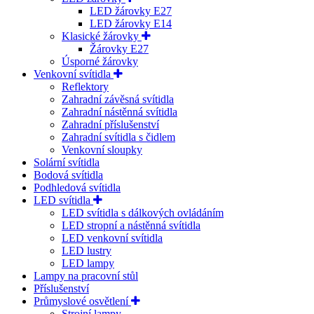
LED žárovky E27
LED žárovky E14
Klasické žárovky
Žárovky E27
Úsporné žárovky
Venkovní svítidla
Reflektory
Zahradní závěsná svítidla
Zahradní nástěnná svítidla
Zahradní příslušenství
Zahradní svítidla s čidlem
Venkovní sloupky
Solární svítidla
Bodová svítidla
Podhledová svítidla
LED svítidla
LED svítidla s dálkových ovládáním
LED stropní a nástěnná svítidla
LED venkovní svítidla
LED lustry
LED lampy
Lampy na pracovní stůl
Příslušenství
Průmyslové osvětlení
Strojní lampy