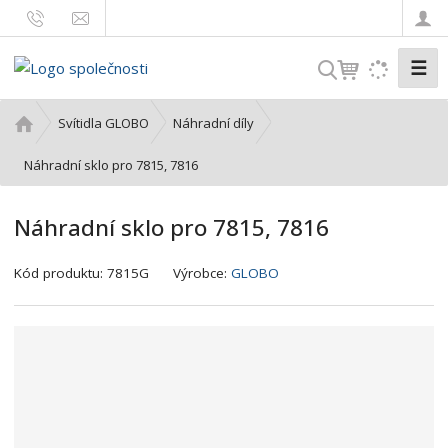
☰
V
y
h
Ú
Svítidla GLOBO
Náhradní díly
l
v
o
Náhradní sklo pro 7815, 7816
e
d
d
n
a
Náhradní sklo pro 7815, 7816
í
t
s
K
Kód produktu:
7815G
Výrobce:
GLOBO
t
ó
r
d
a
v
n
ý
a
r
o
b
c