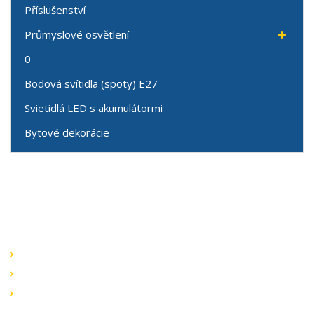
Příslušenství
Průmyslové osvětlení
0
Bodová svítidla (spoty) E27
Svietidlá LED s akumulátormi
Bytové dekorácie
Speciální nabídky
Akční nabídky
Novinky v sortimentu
Výprodej