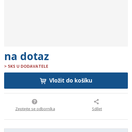
e
:
9
0
0
7
3
7
na dotaz
1
2
> 5KS U DODAVATELE
6
9
Vložit do košíku
5
9
4
Zeptejte se odborníka
Sdílet