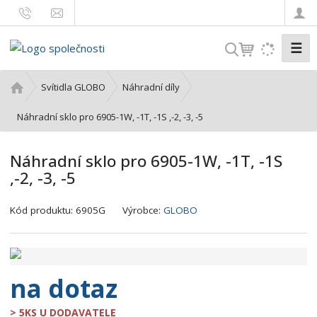
☰
V
y
h
Ú
Svítidla GLOBO
Náhradní díly
l
v
o
Náhradní sklo pro 6905-1W, -1T, -1S ,-2, -3, -5
e
d
d
n
a
Náhradní sklo pro 6905-1W, -1T, -1S
í
t
,-2, -3, -5
s
t
K
r
Kód produktu:
6905G
Výrobce:
GLOBO
ó
a
d
n
v
a
ý
na dotaz
r
o
> 5KS U DODAVATELE