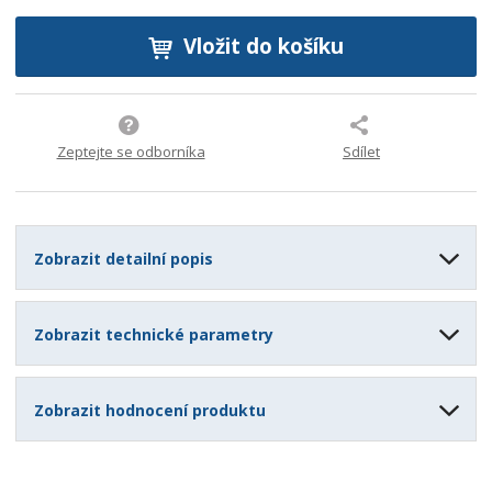
b
c
Vložit do košíku
e
:
9
0
0
Zeptejte se odborníka
Sdílet
7
3
7
1
Zobrazit detailní popis
2
6
9
Zobrazit technické parametry
4
8
8
Zobrazit hodnocení produktu