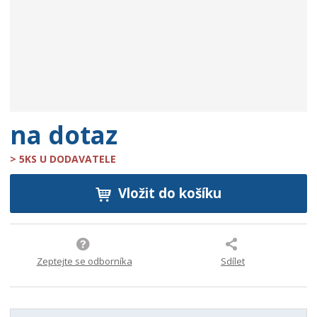
e
:
9
0
0
7
3
7
na dotaz
1
3
> 5KS U DODAVATELE
4
4
Vložit do košíku
5
7
4
Zeptejte se odborníka
Sdílet