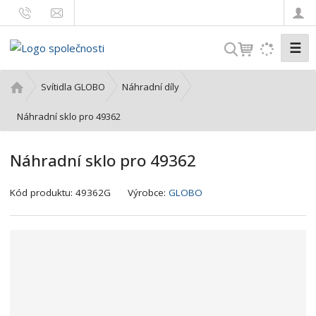
☰
V
y
h
Ú
Svítidla GLOBO
Náhradní díly
l
v
o
Náhradní sklo pro 49362
e
d
d
n
a
Náhradní sklo pro 49362
í
t
s
K
Kód produktu:
49362G
Výrobce:
GLOBO
t
ó
r
d
a
v
n
ý
a
r
o
b
c