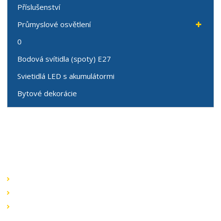
Příslušenství
Průmyslové osvětlení
0
Bodová svítidla (spoty) E27
Svietidlá LED s akumulátormi
Bytové dekorácie
Speciální nabídky
Akční nabídky
Novinky v sortimentu
Výprodej