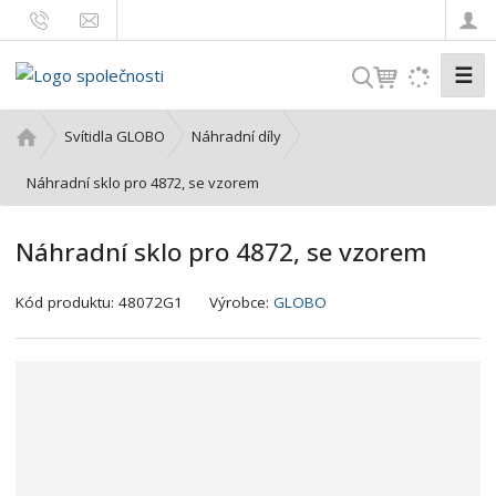
☰
V
y
h
Ú
Svítidla GLOBO
Náhradní díly
l
v
o
Náhradní sklo pro 4872, se vzorem
e
d
d
n
a
Náhradní sklo pro 4872, se vzorem
í
t
s
K
Kód produktu:
48072G1
Výrobce:
GLOBO
t
ó
r
d
a
v
n
ý
a
r
o
b
c