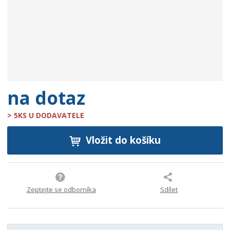
e
:
9
0
0
7
3
7
na dotaz
1
2
> 5KS U DODAVATELE
2
5
Vložit do košíku
5
8
3
Zeptejte se odborníka
Sdílet