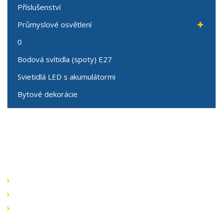
Příslušenství
Průmyslové osvětlení
0
Bodová svítidla (spoty) E27
Svietidlá LED s akumulátormi
Bytové dekorácie
Speciální nabídky
Akční nabídky
Novinky v sortimentu
Výprodej