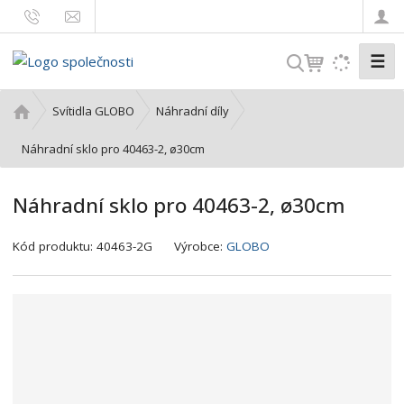
☰
V
y
h
Ú
Svítidla GLOBO
Náhradní díly
l
v
o
Náhradní sklo pro 40463-2, ø30cm
e
d
d
n
a
Náhradní sklo pro 40463-2, ø30cm
í
t
s
K
Kód produktu:
40463-2G
Výrobce:
GLOBO
t
ó
r
d
a
v
n
ý
a
r
o
b
c