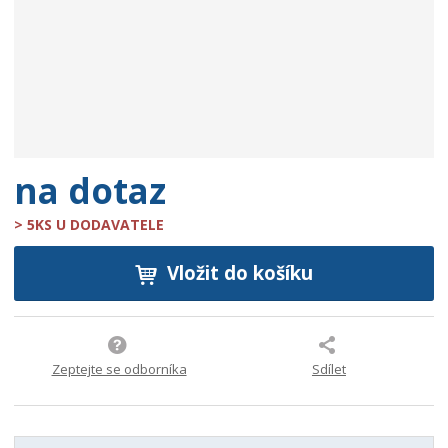
e
:
9
0
0
7
3
7
na dotaz
1
3
> 5KS U DODAVATELE
2
5
Vložit do košíku
3
8
2
Zeptejte se odborníka
Sdílet