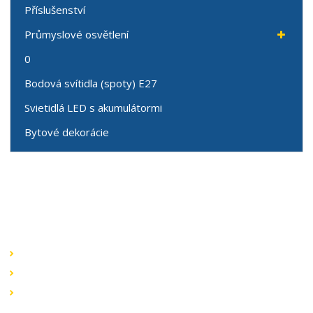
Příslušenství
Průmyslové osvětlení
0
Bodová svítidla (spoty) E27
Svietidlá LED s akumulátormi
Bytové dekorácie
Speciální nabídky
Akční nabídky
Novinky v sortimentu
Výprodej