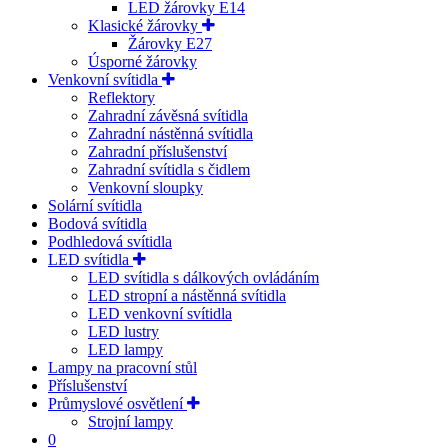
LED žárovky E14
Klasické žárovky
Žárovky E27
Úsporné žárovky
Venkovní svítidla
Reflektory
Zahradní závěsná svítidla
Zahradní nástěnná svítidla
Zahradní příslušenství
Zahradní svítidla s čidlem
Venkovní sloupky
Solární svítidla
Bodová svítidla
Podhledová svítidla
LED svítidla
LED svítidla s dálkových ovládáním
LED stropní a nástěnná svítidla
LED venkovní svítidla
LED lustry
LED lampy
Lampy na pracovní stůl
Příslušenství
Průmyslové osvětlení
Strojní lampy
0