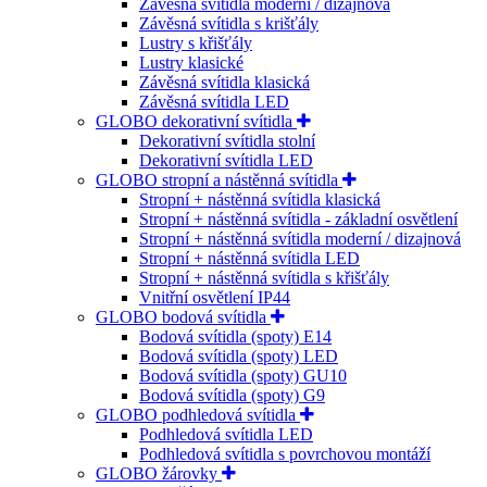
Závěsná svítidla moderní / dizajnová
Závěsná svítidla s krišťály
Lustry s křišťály
Lustry klasické
Závěsná svítidla klasická
Závěsná svítidla LED
GLOBO dekorativní svítidla
Dekorativní svítidla stolní
Dekorativní svítidla LED
GLOBO stropní a nástěnná svítidla
Stropní + nástěnná svítidla klasická
Stropní + nástěnná svítidla - základní osvětlení
Stropní + nástěnná svítidla moderní / dizajnová
Stropní + nástěnná svítidla LED
Stropní + nástěnná svítidla s křišťály
Vnitřní osvětlení IP44
GLOBO bodová svítidla
Bodová svítidla (spoty) E14
Bodová svítidla (spoty) LED
Bodová svítidla (spoty) GU10
Bodová svítidla (spoty) G9
GLOBO podhledová svítidla
Podhledová svítidla LED
Podhledová svítidla s povrchovou montáží
GLOBO žárovky