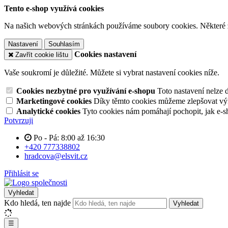
Tento e-shop využívá cookies
Na našich webových stránkách používáme soubory cookies. Některé z n
Nastavení
Souhlasím
Cookies nastavení
Zavřít cookie lištu
Vaše soukromí je důležité. Můžete si vybrat nastavení cookies níže.
Cookies nezbytné pro využívání e-shopu
Toto nastavení nelze 
Marketingové cookies
Díky těmto cookies můžeme zlepšovat výko
Analytické cookies
Tyto cookies nám pomáhají pochopit, jak e-s
Potvrzuji
Po - Pá: 8:00 až 16:30
+420 777338802
hradcova@elsvit.cz
Přihlásit se
Vyhledat
Kdo hledá, ten najde
Vyhledat
☰