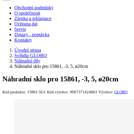
Obchodní podmínky
O společnosti
Záruka a reklamace
Ochrana dat
Servis
Dotazy - poptávka
Kontakty
Úvodní strana
Svítidla GLOBO
Náhradní díly
Náhradní sklo pro 15861, -3, 5, ø20cm
Náhradní sklo pro 15861, -3, 5, ø20cm
Kód produktu:
15861-5G1
Kód výrobce:
9007371424863
Výrobce:
GLOBO