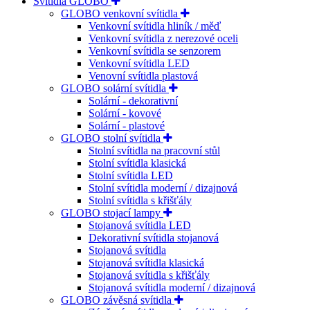
Svítidla GLOBO
GLOBO venkovní svítidla
Venkovní svítidla hliník / měď
Venkovní svítidla z nerezové oceli
Venkovní svítidla se senzorem
Venkovní svítidla LED
Venovní svítidla plastová
GLOBO solární svítidla
Solární - dekorativní
Solární - kovové
Solární - plastové
GLOBO stolní svítidla
Stolní svítidla na pracovní stůl
Stolní svítidla klasická
Stolní svítidla LED
Stolní svítidla moderní / dizajnová
Stolní svítidla s křišťály
GLOBO stojací lampy
Stojanová svítidla LED
Dekorativní svítidla stojanová
Stojanová svítidla
Stojanová svítidla klasická
Stojanová svítidla s křišťály
Stojanová svítidla moderní / dizajnová
GLOBO závěsná svítidla