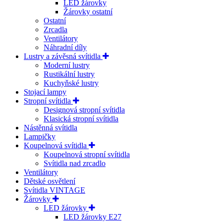
LED žárovky
Žárovky ostatní
Ostatní
Zrcadla
Ventilátory
Náhradní díly
Lustry a závěsná svítidla
Moderní lustry
Rustikální lustry
Kuchyňské lustry
Stojací lampy
Stropní svítidla
Designová stropní svítidla
Klasická stropní svítidla
Nástěnná svítidla
Lampičky
Koupelnová svítidla
Koupelnová stropní svítidla
Svítidla nad zrcadlo
Ventilátory
Dětské osvětlení
Svítidla VINTAGE
Žárovky
LED žárovky
LED žárovky E27