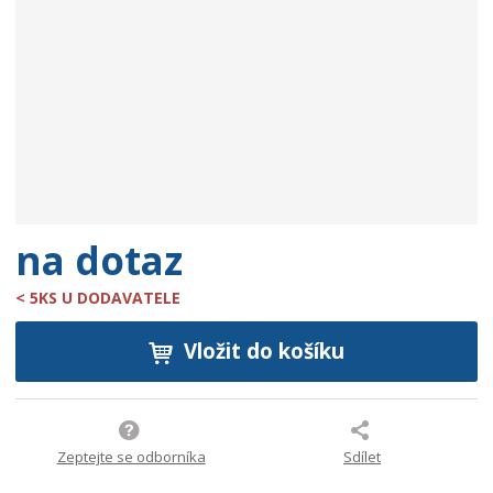
o
b
c
e
:
9
0
0
7
3
7
na dotaz
1
4
< 5KS U DODAVATELE
3
8
Vložit do košíku
0
7
5
Zeptejte se odborníka
Sdílet