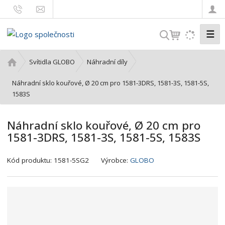
☰
V
y
h
Ú
Svítidla GLOBO
Náhradní díly
l
v
o
Náhradní sklo kouřové, Ø 20 cm pro 1581-3DRS, 1581-3S, 1581-5S,
e
d
1583S
d
n
a
í
t
Náhradní sklo kouřové, Ø 20 cm pro
s
1581-3DRS, 1581-3S, 1581-5S, 1583S
t
r
K
a
Kód produktu:
1581-5SG2
Výrobce:
GLOBO
ó
n
d
a
v
ý
r