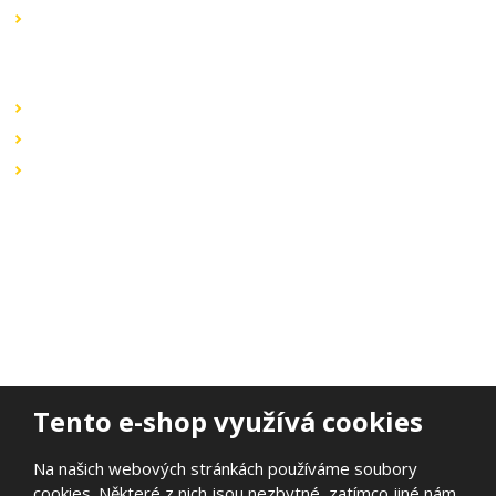
Výprodej
Rychlé odkazy
Obchodní podmínky
Záruka a reklamace
Ochrana dat
Kontaktujte nás
BOHEMIA ELSVIT s.r.o.
Lipová 693
473 01 Nový Bor
Email:
bohemia.elsvit@seznam.cz
Tel.:
+420 777 338 802
Tento e-shop využívá cookies
Na našich webových stránkách používáme soubory
cookies. Některé z nich jsou nezbytné, zatímco jiné nám