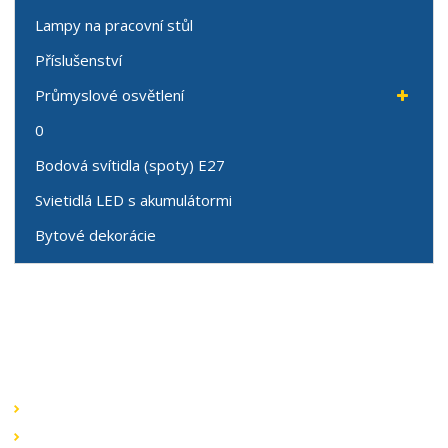
Lampy na pracovní stůl
Příslušenství
Průmyslové osvětlení
0
Bodová svítidla (spoty) E27
Svietidlá LED s akumulátormi
Bytové dekorácie
Speciální nabídky
Akční nabídky
Novinky v sortimentu