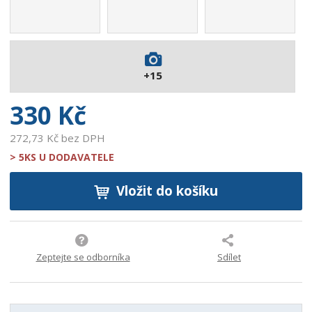
1
4
5
4
8
+15
2
2
330 Kč
272,73 Kč bez DPH
> 5KS U DODAVATELE
Vložit do košíku
Zeptejte se odborníka
Sdílet