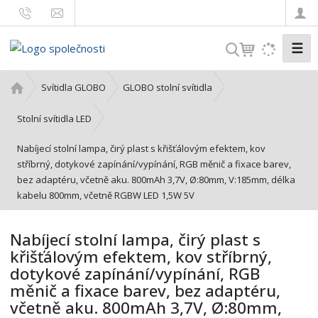
☰
V
y
h
Ú
Svítidla GLOBO
GLOBO stolní svítidla
l
v
o
e
Stolní svítidla LED
d
d
Nabíjecí stolní lampa, čirý plast s křišťálovým efektem, kov
n
a
stříbrný, dotykové zapínání/vypínání, RGB měnič a fixace barev,
í
t
bez adaptéru, včetně aku. 800mAh 3,7V, Ø:80mm, V:185mm, délka
s
kabelu 800mm, včetně RGBW LED 1,5W 5V
t
r
a
Nabíjecí stolní lampa, čirý plast s
n
křišťálovým efektem, kov stříbrný,
a
dotykové zapínání/vypínání, RGB
měnič a fixace barev, bez adaptéru,
včetně aku. 800mAh 3,7V, Ø:80mm,