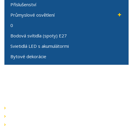
Příslušenství
Průmyslové osvětlení
0
Bodová svítidla (spoty) E27
Svietidlá LED s akumulátormi
Bytové dekorácie
Speciální nabídky
Akční nabídky
Novinky v sortimentu
Výprodej