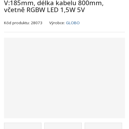
V:185mm, délka kabelu 800mm,
včetně RGBW LED 1,5W 5V
K
Kód produktu:
28073
Výrobce:
GLOBO
ó
d
v
ý
r
o
b
c
e
:
9
0
0
7
3
7