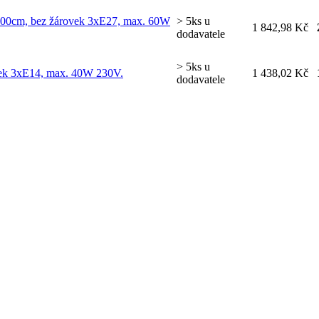
V:100cm, bez žárovek 3xE27, max. 60W
> 5ks u
1 842,98 Kč
dodavatele
> 5ks u
vek 3xE14, max. 40W 230V.
1 438,02 Kč
dodavatele