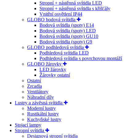
Stropní + nástěnná svítidla LED
Stropní + nástěnná svítidla s křišťály
Vnitřní osvětlení IP44
GLOBO bodová svítidla
Bodová svítidla (spoty) E14
Bodová svítidla (spoty) LED
Bodová svítidla (spoty) GU10
Bodová svítidla (spoty) G9
GLOBO podhledová svítidla
Podhledová svítidla LED
Podhledová svítidla s povrchovou montáží
GLOBO žárovky
LED žárovky
Žárovky ostatní
Ostatní
Zrcadla
Ventilátory
Náhradní díly
Lustry a závěsná svítidla
Moderní lustry
Rustikální lustry
Kuchyňské lustry
Stojací lampy
Stropní svítidla
Designová stropní svítidla