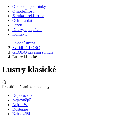
Obchodní podmínky
O společnosti
Záruka a reklamace
Ochrana dat
Servis
Dotazy - poptávka
Kontakty
Úvodní strana
Svítidla GLOBO
GLOBO závěsná svítidla
Lustry klasické
Lustry klasické
Probíhá načítání komponenty
Doporučené
Nejlevnější
Nejdražší
Dostupné
Nejnovější