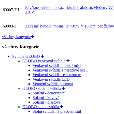
Závěsné svítidlo, mosaz, sklo bílé alabastr, Ø60cm, 
69007-3H
230V.
69003-3
Závěsné svítidlo, mosaz, Ø 40cm, V:130cm, bez žáro
všechny kategorie
všechny kategorie
Svítidla GLOBO
GLOBO venkovní svítidla
Venkovní svítidla hliník / měď
Venkovní svítidla z nerezové oceli
Venkovní svítidla se senzorem
Venkovní svítidla LED
Venovní svítidla plastová
GLOBO solární svítidla
Solární - dekorativní
Solární - kovové
Solární - plastové
GLOBO stolní svítidla
Stolní svítidla na pracovní stůl