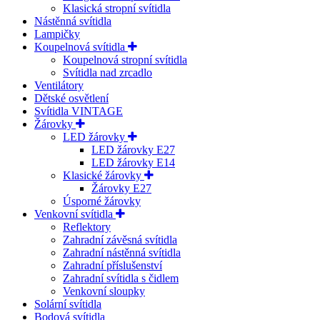
Klasická stropní svítidla
Nástěnná svítidla
Lampičky
Koupelnová svítidla
Koupelnová stropní svítidla
Svítidla nad zrcadlo
Ventilátory
Dětské osvětlení
Svítidla VINTAGE
Žárovky
LED žárovky
LED žárovky E27
LED žárovky E14
Klasické žárovky
Žárovky E27
Úsporné žárovky
Venkovní svítidla
Reflektory
Zahradní závěsná svítidla
Zahradní nástěnná svítidla
Zahradní příslušenství
Zahradní svítidla s čidlem
Venkovní sloupky
Solární svítidla
Bodová svítidla