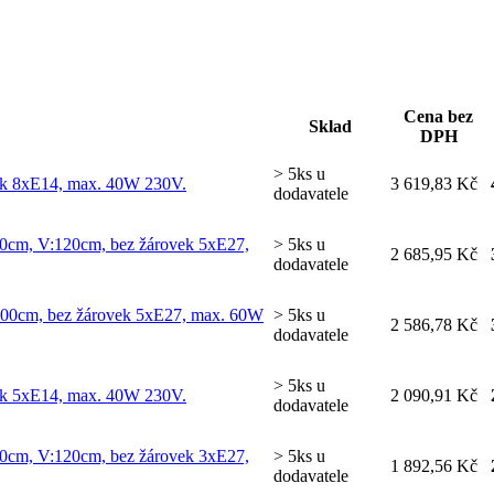
Cena bez
Sklad
DPH
> 5ks u
vek 8xE14, max. 40W 230V.
3 619,83 Kč
dodavatele
 Ø60cm, V:120cm, bez žárovek 5xE27,
> 5ks u
2 685,95 Kč
dodavatele
V:100cm, bez žárovek 5xE27, max. 60W
> 5ks u
2 586,78 Kč
dodavatele
> 5ks u
vek 5xE14, max. 40W 230V.
2 090,91 Kč
dodavatele
 Ø60cm, V:120cm, bez žárovek 3xE27,
> 5ks u
1 892,56 Kč
dodavatele