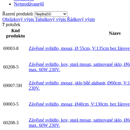
Nejprodávanejší
Řazení produktů
Obrázkový výpis
Tabulkový výpis
Řádkový výpis
7
položek
Kód
Název
produktu
69003-8
Závěsné svítidlo, mosaz, Ø 55cm, V:135cm bez žáro
Závěsné svítidlo, kov, stará mosaz, satinované sklo,
60208-5
max. 60W 230V.
Závěsné svítidlo, mosaz, sklo bílé alabastr, Ø60cm, 
69007-5H
230V.
69003-5
Závěsné svítidlo, mosaz, Ø40cm, V:130cm, bez žáro
Závěsné svítidlo, kov, stará mosaz, satinované sklo,
60208-3
max. 60W 230V.