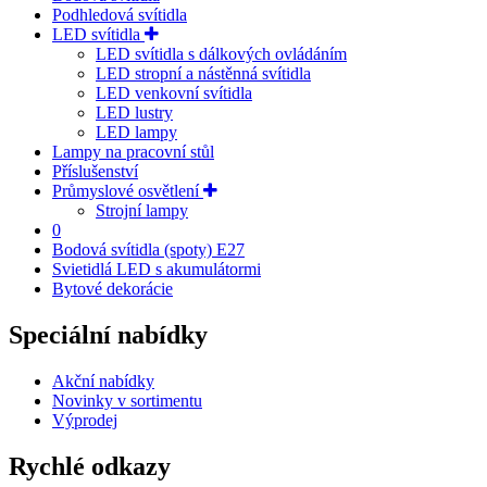
Podhledová svítidla
LED svítidla
LED svítidla s dálkových ovládáním
LED stropní a nástěnná svítidla
LED venkovní svítidla
LED lustry
LED lampy
Lampy na pracovní stůl
Příslušenství
Průmyslové osvětlení
Strojní lampy
0
Bodová svítidla (spoty) E27
Svietidlá LED s akumulátormi
Bytové dekorácie
Speciální nabídky
Akční nabídky
Novinky v sortimentu
Výprodej
Rychlé odkazy