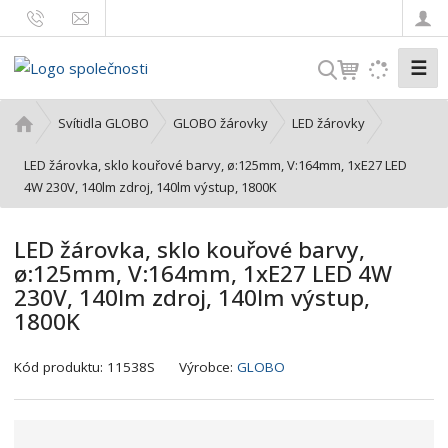
☰
V
y
h
Ú
Svítidla GLOBO
GLOBO žárovky
LED žárovky
l
v
o
LED žárovka, sklo kouřové barvy, ø:125mm, V:164mm, 1xE27 LED
e
d
4W 230V, 140lm zdroj, 140lm výstup, 1800K
d
n
a
í
t
LED žárovka, sklo kouřové barvy,
s
ø:125mm, V:164mm, 1xE27 LED 4W
t
230V, 140lm zdroj, 140lm výstup,
r
1800K
a
n
a
K
Kód produktu:
11538S
Výrobce:
GLOBO
ó
d
v