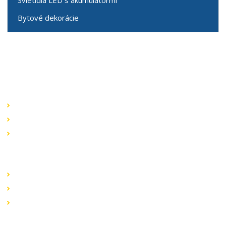
Svietidlá LED s akumulátormi
Bytové dekorácie
Speciální nabídky
Akční nabídky
Novinky v sortimentu
Výprodej
Rychlé odkazy
Obchodní podmínky
Záruka a reklamace
Ochrana dat
Kontaktujte nás