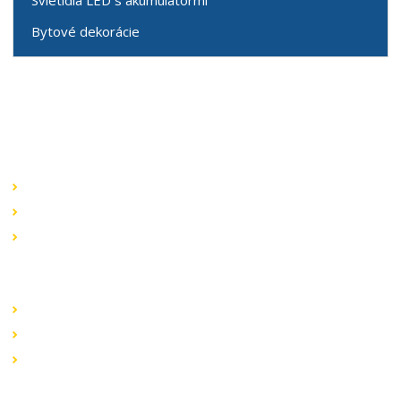
Svietidlá LED s akumulátormi
Bytové dekorácie
Speciální nabídky
Akční nabídky
Novinky v sortimentu
Výprodej
Rychlé odkazy
Obchodní podmínky
Záruka a reklamace
Ochrana dat
Kontaktujte nás