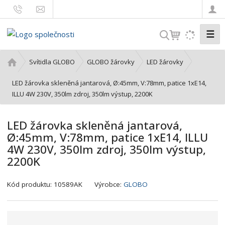
☰
V
y
h
Ú
Svítidla GLOBO
GLOBO žárovky
LED žárovky
l
v
o
LED žárovka skleněná jantarová, Ø:45mm, V:78mm, patice 1xE14,
e
d
ILLU 4W 230V, 350lm zdroj, 350lm výstup, 2200K
d
n
a
í
t
LED žárovka skleněná jantarová,
s
Ø:45mm, V:78mm, patice 1xE14, ILLU
t
4W 230V, 350lm zdroj, 350lm výstup,
r
2200K
a
n
a
K
Kód produktu:
10589AK
Výrobce:
GLOBO
ó
d
v