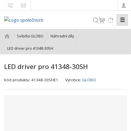
☰
V
y
h
Ú
Svítidla GLOBO
Náhradní díly
l
v
o
LED driver pro 41348-30SH
e
d
d
n
a
LED driver pro 41348-30SH
í
t
s
K
Kód produktu:
41348-30SHE1
Výrobce:
GLOBO
t
ó
r
d
a
v
n
ý
a
r
o
b
c