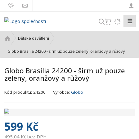
☰
V
y
h
Ú
Dětské osvětlení
l
v
o
Globo Brasilia 24200 - širm už pouze zelený, oranžový a růžový
e
d
d
n
a
Globo Brasilia 24200 - širm už pouze
í
t
zelený, oranžový a růžový
s
t
r
Kód produktu:
24200
Výrobce:
Globo
a
n
a
599 Kč
495,04 Kč bez DPH