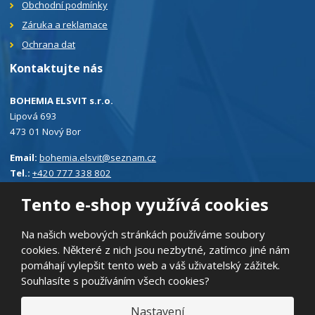
Obchodní podmínky
Záruka a reklamace
Ochrana dat
Kontaktujte nás
BOHEMIA ELSVIT s.r.o.
Lipová 693
473 01 Nový Bor
Email:
bohemia.elsvit@seznam.cz
Tel.:
+420 777 338 802
Tento e-shop využívá cookies
Na našich webových stránkách používáme soubory
cookies. Některé z nich jsou nezbytné, zatímco jiné nám
© 2026, BOHEMIA ELSVIT s.r.o.
pomáhají vylepšit tento web a váš uživatelský zážitek.
Prohlášení o přístupnosti
|
Ochrana osobních údajů
|
Mapa stránek
Souhlasíte s používáním všech cookies?
|
E
Nastavení
B
VYROBILA