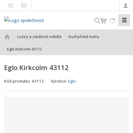
☰
V
y
h
Ú
Lustry a závěsná svítidla
Kuchyňské lustry
l
v
o
Eglo Kirkcolm 43112
e
d
d
n
a
Eglo Kirkcolm 43112
í
t
s
K
Kód produktu:
43112
Výrobce:
Eglo
t
ó
r
d
a
v
n
ý
a
r
o
b
c