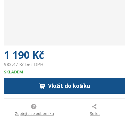
e
:
9
0
0
2
7
5
1 190 Kč
9
4
983,47 Kč bez DPH
3
SKLADEM
1
1
Vložit do košíku
2
9
Zeptejte se odborníka
Sdílet