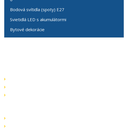
Bodová svítidla (spoty) E27
Svietidlá LED s akumulátormi
Bytové dekorácie
Speciální nabídky
Akční nabídky
Novinky v sortimentu
Výprodej
Rychlé odkazy
Obchodní podmínky
Záruka a reklamace