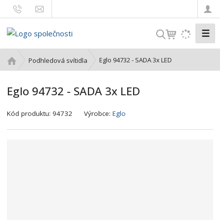
☰
V
y
h
Ú
Eglo 94732 - SADA 3x LED
Podhledová svítidla
l
v
o
e
Eglo 94732 - SADA 3x LED
d
d
n
a
K
í
Kód produktu:
94732
Výrobce:
Eglo
t
ó
s
d
t
v
r
ý
a
r
n
o
a
b
c
e