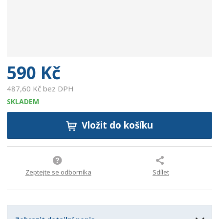
:
9
0
0
2
7
5
590 Kč
9
9
487,60 Kč bez DPH
4
SKLADEM
7
3
Vložit do košíku
2
3
Zeptejte se odborníka
Sdílet