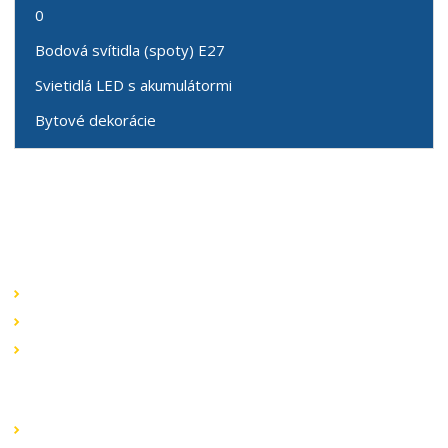
0
Bodová svítidla (spoty) E27
Svietidlá LED s akumulátormi
Bytové dekorácie
Speciální nabídky
Akční nabídky
Novinky v sortimentu
Výprodej
Rychlé odkazy
Obchodní podmínky