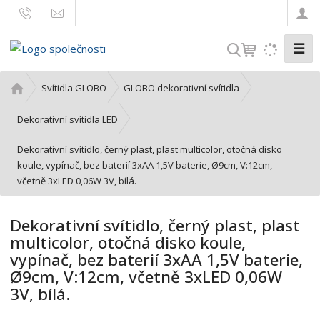
☰
V
y
h
Ú
Svítidla GLOBO
GLOBO dekorativní svítidla
l
v
o
e
Dekorativní svítidla LED
d
d
Dekorativní svítidlo, černý plast, plast multicolor, otočná disko
n
a
koule, vypínač, bez baterií 3xAA 1,5V baterie, Ø9cm, V:12cm,
í
t
včetně 3xLED 0,06W 3V, bílá.
s
t
r
Dekorativní svítidlo, černý plast, plast
a
multicolor, otočná disko koule,
n
vypínač, bez baterií 3xAA 1,5V baterie,
a
Ø9cm, V:12cm, včetně 3xLED 0,06W
3V, bílá.