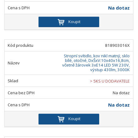
Na dotaz
Koupit
818903016X
Stropní svítidlo, kov nikl matný, sklo
bílé, otočné, DxŠxV:10x40x16,8cm,
včetně žárovek 3xE14 LED 5W 230V,
výstup 430lm, 3000K
> 5KS U DODAVATELE
Na dotaz
Na dotaz
Koupit