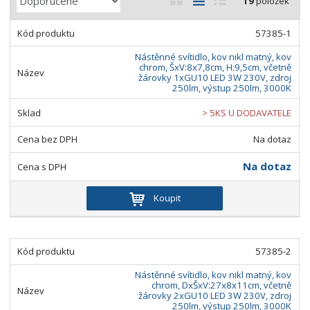
19
položek
a
b
a
á
z
r
b
d
57385-1
e
á
u
k
n
Nástěnné svítidlo, kov nikl matný, kov
z
l
o
chrom, ŠxV:8x7,8cm, H:9,5cm, včetně
í
žárovky 1xGU10 LED 3W 230V, zdroj
k
k
v
p
250lm, výstup 250lm, 3000K
o
o
ý
r
> 5KS U DODAVATELE
o
v
v
v
d
ý
ý
ý
Na dotaz
u
v
v
p
k
Na dotaz
ý
ý
i
t
p
p
s
ů
Koupit
i
i
s
s
57385-2
Nástěnné svítidlo, kov nikl matný, kov
chrom, DxŠxV:27x8x11cm, včetně
žárovky 2xGU10 LED 3W 230V, zdroj
250lm, výstup 250lm, 3000K