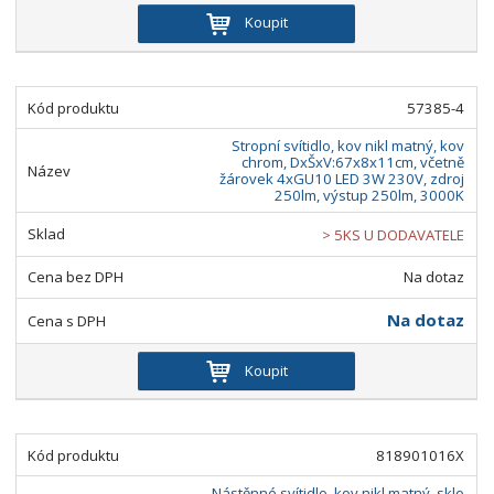
Koupit
57385-4
Stropní svítidlo, kov nikl matný, kov
chrom, DxŠxV:67x8x11cm, včetně
žárovek 4xGU10 LED 3W 230V, zdroj
250lm, výstup 250lm, 3000K
> 5KS U DODAVATELE
Na dotaz
Na dotaz
Koupit
818901016X
Nástěnné svítidlo, kov nikl matný, sklo