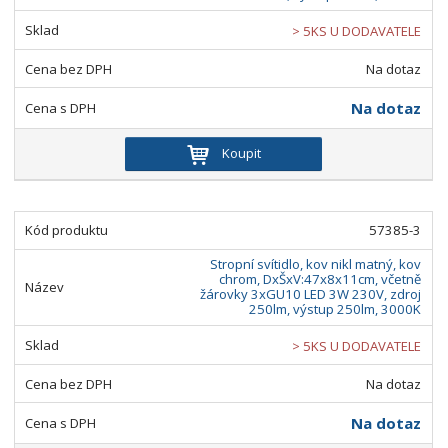
> 5KS U DODAVATELE
Na dotaz
Na dotaz
Koupit
57385-3
Stropní svítidlo, kov nikl matný, kov
chrom, DxŠxV:47x8x11cm, včetně
žárovky 3xGU10 LED 3W 230V, zdroj
250lm, výstup 250lm, 3000K
> 5KS U DODAVATELE
Na dotaz
Na dotaz