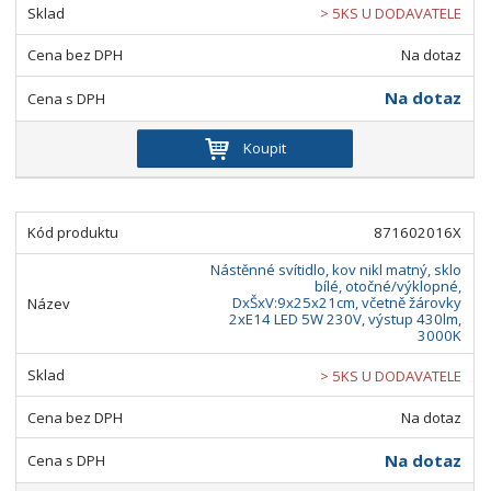
> 5KS U DODAVATELE
Na dotaz
Na dotaz
Koupit
871602016X
Nástěnné svítidlo, kov nikl matný, sklo
bílé, otočné/výklopné,
DxŠxV:9x25x21cm, včetně žárovky
2xE14 LED 5W 230V, výstup 430lm,
3000K
> 5KS U DODAVATELE
Na dotaz
Na dotaz