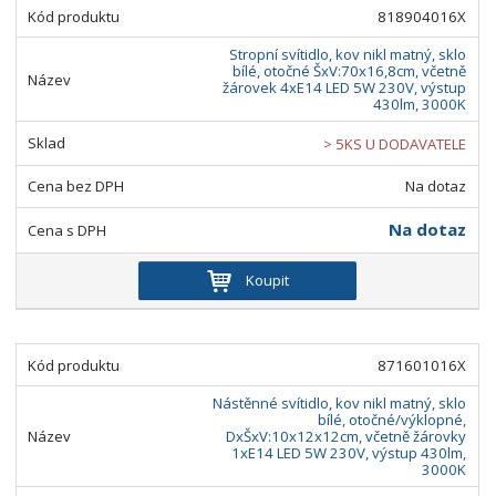
818904016X
Stropní svítidlo, kov nikl matný, sklo
bílé, otočné ŠxV:70x16,8cm, včetně
žárovek 4xE14 LED 5W 230V, výstup
430lm, 3000K
> 5KS U DODAVATELE
Na dotaz
Na dotaz
Koupit
871601016X
Nástěnné svítidlo, kov nikl matný, sklo
bílé, otočné/výklopné,
DxŠxV:10x12x12cm, včetně žárovky
1xE14 LED 5W 230V, výstup 430lm,
3000K