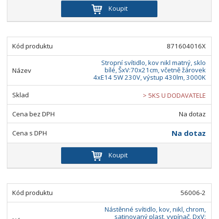
Koupit
871604016X
Stropní svítidlo, kov nikl matný, sklo
bílé, ŠxV:70x21cm, včetně žárovek
4xE14 5W 230V, výstup 430lm, 3000K
> 5KS U DODAVATELE
Na dotaz
Na dotaz
Koupit
56006-2
Nástěnné svítidlo, kov, nikl, chrom,
satinovaný plast, vypínač, DxV: