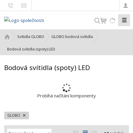
☰
V
y
h
Ú
Svítidla GLOBO
GLOBO bodová svítidla
l
v
o
Bodová svítidla (spoty) LED
e
d
d
n
a
Bodová svítidla (spoty) LED
í
t
s
t
r
a
Probíhá načítání komponenty
n
a
GLOBO
Ř
O
T
Ř