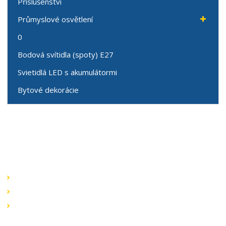
Příslušenství
Průmyslové osvětlení
0
Bodová svítidla (spoty) E27
Svietidlá LED s akumulátormi
Bytové dekorácie
Speciální nabídky
Akční nabídky
Novinky v sortimentu
Výprodej
Rychlé odkazy