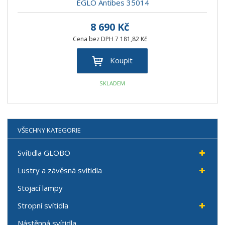
EGLO Antibes 35014
8 690 Kč
Cena bez DPH 7 181,82 Kč
Koupit
SKLADEM
VŠECHNY KATEGORIE
Svítidla GLOBO
Lustry a závěsná svítidla
Stojací lampy
Stropní svítidla
Nástěnná svítidla