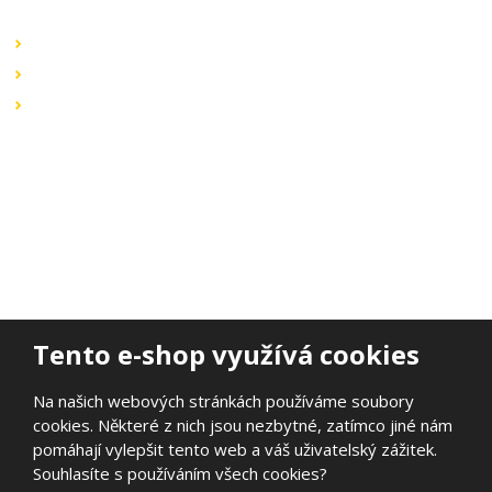
Obchodní podmínky
Záruka a reklamace
Ochrana dat
Kontaktujte nás
BOHEMIA ELSVIT s.r.o.
Lipová 693
473 01 Nový Bor
Email:
bohemia.elsvit@seznam.cz
Tel.:
+420 777 338 802
Tento e-shop využívá cookies
Na našich webových stránkách používáme soubory
cookies. Některé z nich jsou nezbytné, zatímco jiné nám
© 2026, BOHEMIA ELSVIT s.r.o.
pomáhají vylepšit tento web a váš uživatelský zážitek.
Prohlášení o přístupnosti
|
Ochrana osobních údajů
|
Mapa stránek
Souhlasíte s používáním všech cookies?
|