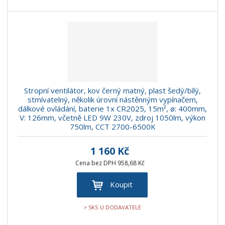
Stropní ventilátor, kov černý matný, plast šedý/bílý,
stmívatelný, několik úrovní nástěnným vypínačem,
dálkové ovládání, baterie 1x CR2025, 15m², ø: 400mm,
V: 126mm, včetně LED 9W 230V, zdroj 1050lm, výkon
750lm, CCT 2700-6500K
1 160 Kč
Cena bez DPH 958,68 Kč
Koupit
> 5KS U DODAVATELE