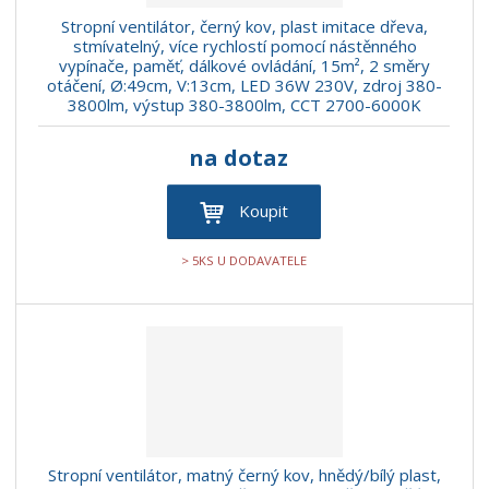
Stropní ventilátor, černý kov, plast imitace dřeva,
stmívatelný, více rychlostí pomocí nástěnného
vypínače, paměť, dálkové ovládání, 15m², 2 směry
otáčení, Ø:49cm, V:13cm, LED 36W 230V, zdroj 380-
3800lm, výstup 380-3800lm, CCT 2700-6000K
na dotaz
Koupit
> 5KS U DODAVATELE
Stropní ventilátor, matný černý kov, hnědý/bílý plast,