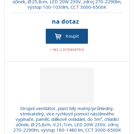
účinek, Ø:25,8cm, LED 20W 230V, zdroj 270-2290lm,
výstup 100-1030lm, CCT 3000-6500K
na dotaz
Koupit
< 5KS U DODAVATELE
Stropní ventilátor, plast bílý matný/průhledný,
stmívatelný, více rychlostí pomocí nástěnného
vypínače, paměť, dálkové ovládání, do 5m², chladící
účinek, Ø:25,8cm, V:21,7cm, LED 20W 230V, zdroj
270-2290lm, výstup 180-1480 lm, CCT 3000-6500K