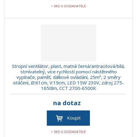
> 5KS U DODAVATELE
Stropní ventilátor, plast, matná černá/antracitová/bílá,
stmívatelný, více rychlostí pomocí nástěnného
vypínače, paměť, dálkové ovládání, 25m², 2 směry
otáčení, Ø:61cm, V:19cm, LED 15W 230V, zdroj 275-
1650lm, CCT 2700-6500K
na dotaz
Koupit
> 5KS U DODAVATELE