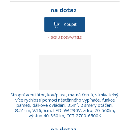
na dotaz
Koupit
< 5KS U DODAVATELE
Stropní ventilátor, kov/plast, matná černá, stmívatelný,
více rychlostí pomocí nástěnného vypínače, funkce
paměti, dálkové ovládání, 35m², 2 směry otáčení,
Ø:51cm, V:16,5cm, LED 5W 230V, zdroj 70-560lm,
výstup 40-350 lm, CCT 2700-6500K
na dotaz