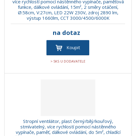
více rychlostí pomocí nástěnného vypínače, paměťová
funkce, dálkové ovládání, 15m², 2 směry otáčení,
Ø:58cm, V:27cm, LED 22W 230V, zdroj 2890 lm,
výstup 1660lm, CCT 3000/4500/6000K
na dotaz
Koupit
> 5KS U DODAVATELE
Stropní ventilátor, plast černý/bílý/kouřový,
stmívatelný, více rychlostí pomocí nástěnného
vypínače, paměť, dálkové ovládání, do 5m², chladící