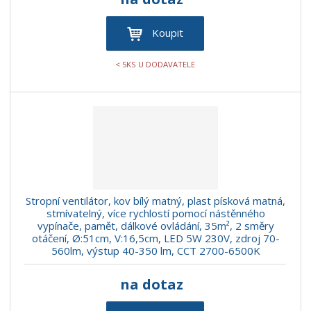
Koupit
< 5KS U DODAVATELE
Stropní ventilátor, kov bílý matný, plast písková matná,
stmívatelný, více rychlostí pomocí nástěnného
vypínače, pamět, dálkové ovládání, 35m², 2 směry
otáčení, Ø:51cm, V:16,5cm, LED 5W 230V, zdroj 70-
560lm, výstup 40-350 lm, CCT 2700-6500K
na dotaz