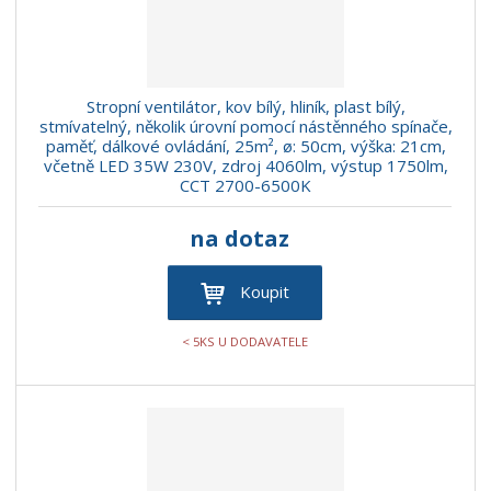
z
l
o
í
k
k
v
p
o
o
ý
r
o
v
v
v
Stropní ventilátor, kov bílý, hliník, plast bílý,
d
ý
ý
ý
stmívatelný, několik úrovní pomocí nástěnného spínače,
u
paměť, dálkové ovládání, 25m², ø: 50cm, výška: 21cm,
v
v
p
k
včetně LED 35W 230V, zdroj 4060lm, výstup 1750lm,
ý
ý
i
CCT 2700-6500K
t
p
p
s
ů
i
i
na dotaz
s
s
Koupit
< 5KS U DODAVATELE