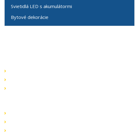
Svietidlá LED s akumulátormi
Bytové dekorácie
Speciální nabídky
Akční nabídky
Novinky v sortimentu
Výprodej
Rychlé odkazy
Obchodní podmínky
Záruka a reklamace
Ochrana dat