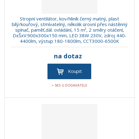
Stropní ventilátor, kov/hliník černý matný, plast
bílý/kouřový, stmívatelný, několik úrovní přes nástěnný
spínač, paměť,dál. ovládání, 15 m², 2 směry otáčení,
DxŠxV:900x300x150 mm, LED 38W 230V, zdroj 440-
4400lm, výstup 180-1800lm, CCT3000-6500K
na dotaz
Koupit
> 5KS U DODAVATELE