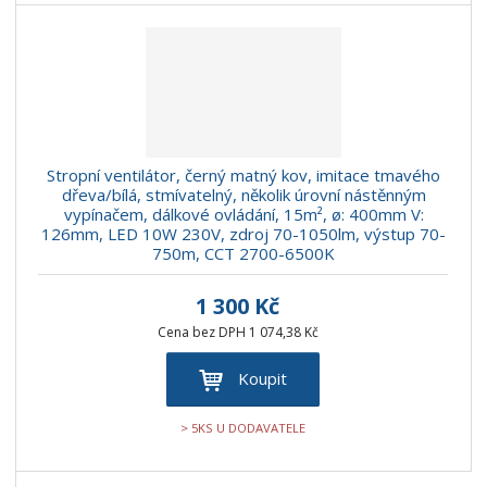
Stropní ventilátor, černý matný kov, imitace tmavého
dřeva/bílá, stmívatelný, několik úrovní nástěnným
vypínačem, dálkové ovládání, 15m², ø: 400mm V:
126mm, LED 10W 230V, zdroj 70-1050lm, výstup 70-
750m, CCT 2700-6500K
1 300 Kč
Cena bez DPH 1 074,38 Kč
Koupit
> 5KS U DODAVATELE