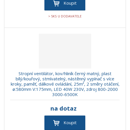
Koupit
> 5KS U DODAVATELE
Stropní ventilátor, kov/hliník černý matný, plast
bílý/kouřový, stmívatelný, nástěnný vypínač s více
kroky, paměť, dálkové ovládání, 25m², 2 směry otáčení,
ø:580mm V:175mm, LED 40W 230V, zdroj 800-2000
3000-6500K
na dotaz
Koupit