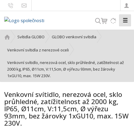
☰
V
y
h
Ú
Svítidla GLOBO
GLOBO venkovní svítidla
l
v
o
e
Venkovní svítidla z nerezové oceli
d
d
Venkovní svítidlo, nerezová ocel, sklo průhledné, zatížitelnost až
n
a
2000 kg, IP65, Ø11cm, V:11,5cm, Ø výřezu 93mm, bez žárovky
í
t
1xGU10, max. 15W 230V.
s
t
r
Venkovní svítidlo, nerezová ocel, sklo
a
průhledné, zatížitelnost až 2000 kg,
n
IP65, Ø11cm, V:11,5cm, Ø výřezu
a
93mm, bez žárovky 1xGU10, max. 15W
230V.