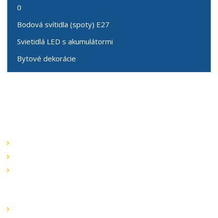
0
Bodová svítidla (spoty) E27
Svietidlá LED s akumulátormi
Bytové dekorácie
Speciální nabídky
Akční nabídky
Novinky v sortimentu
Výprodej
Rychlé odkazy
Obchodní podmínky