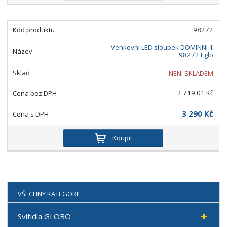
98272
Venkovní LED sloupek DOMINNI 1
98272 Eglo
NENÍ SKLADEM
2 719,01 Kč
3 290 Kč
Koupit
VŠECHNY KATEGORIE
Svítidla GLOBO