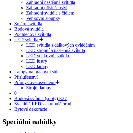
Zahradní nástěnná svítidla
Zahradní příslušenství
Zahradní svítidla s čidlem
Venkovní sloupky
Solární svítidla
Bodová svítidla
Podhledová svítidla
LED svítidla
LED svítidla s dálkových ovládáním
LED stropní a nástěnná svítidla
LED venkovní svítidla
LED lustry
LED lampy
Lampy na pracovní stůl
Příslušenství
Průmyslové osvětlení
Strojní lampy
0
Bodová svítidla (spoty) E27
Svietidlá LED s akumulátormi
Bytové dekorácie
Speciální nabídky