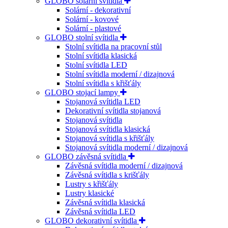
GLOBO solární svítidla
Solární - dekorativní
Solární - kovové
Solární - plastové
GLOBO stolní svítidla
Stolní svítidla na pracovní stůl
Stolní svítidla klasická
Stolní svítidla LED
Stolní svítidla moderní / dizajnová
Stolní svítidla s křišťály
GLOBO stojací lampy
Stojanová svítidla LED
Dekorativní svítidla stojanová
Stojanová svítidla
Stojanová svítidla klasická
Stojanová svítidla s křišťály
Stojanová svítidla moderní / dizajnová
GLOBO závěsná svítidla
Závěsná svítidla moderní / dizajnová
Závěsná svítidla s krišťály
Lustry s křišťály
Lustry klasické
Závěsná svítidla klasická
Závěsná svítidla LED
GLOBO dekorativní svítidla