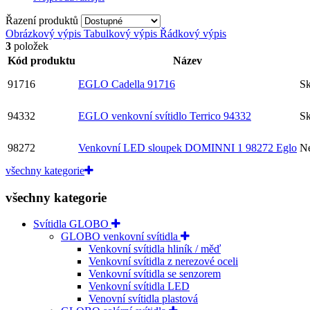
Řazení produktů
Obrázkový výpis
Tabulkový výpis
Řádkový výpis
3
položek
Kód produktu
Název
91716
EGLO Cadella 91716
S
94332
EGLO venkovní svítidlo Terrico 94332
S
98272
Venkovní LED sloupek DOMINNI 1 98272 Eglo
Ne
všechny kategorie
všechny kategorie
Svítidla GLOBO
GLOBO venkovní svítidla
Venkovní svítidla hliník / měď
Venkovní svítidla z nerezové oceli
Venkovní svítidla se senzorem
Venkovní svítidla LED
Venovní svítidla plastová