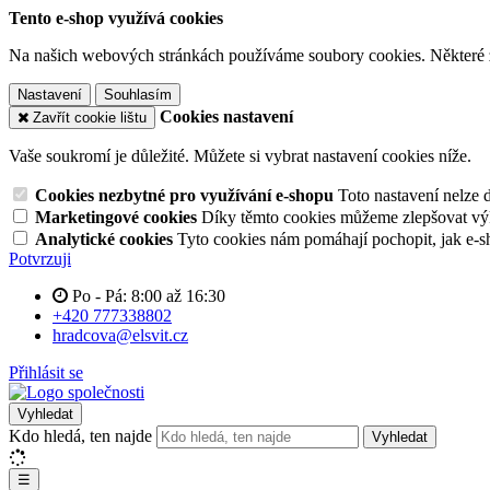
Tento e-shop využívá cookies
Na našich webových stránkách používáme soubory cookies. Některé z n
Nastavení
Souhlasím
Cookies nastavení
Zavřít cookie lištu
Vaše soukromí je důležité. Můžete si vybrat nastavení cookies níže.
Cookies nezbytné pro využívání e-shopu
Toto nastavení nelze 
Marketingové cookies
Díky těmto cookies můžeme zlepšovat výko
Analytické cookies
Tyto cookies nám pomáhají pochopit, jak e-s
Potvrzuji
Po - Pá: 8:00 až 16:30
+420 777338802
hradcova@elsvit.cz
Přihlásit se
Vyhledat
Kdo hledá, ten najde
Vyhledat
☰