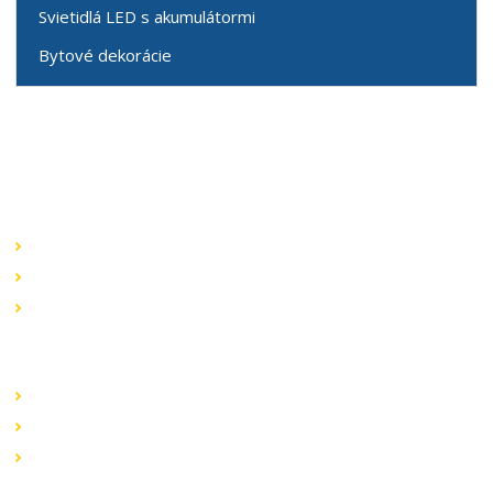
Svietidlá LED s akumulátormi
Bytové dekorácie
Speciální nabídky
Akční nabídky
Novinky v sortimentu
Výprodej
Rychlé odkazy
Obchodní podmínky
Záruka a reklamace
Ochrana dat