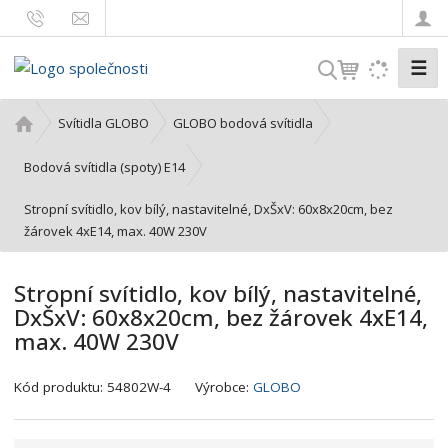
☰
V
y
h
Ú
Svítidla GLOBO
GLOBO bodová svítidla
l
v
o
e
Bodová svítidla (spoty) E14
d
d
Stropní svítidlo, kov bílý, nastavitelné, DxŠxV: 60x8x20cm, bez
n
a
žárovek 4xE14, max. 40W 230V
í
t
s
t
Stropní svítidlo, kov bílý, nastavitelné,
r
DxŠxV: 60x8x20cm, bez žárovek 4xE14,
a
max. 40W 230V
n
a
K
Kód produktu:
54802W-4
Výrobce:
GLOBO
ó
d