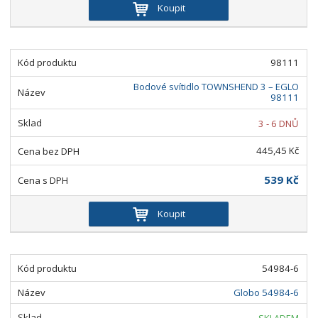
Koupit
98111
Bodové svítidlo TOWNSHEND 3 – EGLO
98111
3 - 6 DNŮ
445,45 Kč
539 Kč
Koupit
54984-6
Globo 54984-6