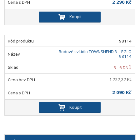
2 290 Kč
Koupit
98114
Bodové svítidlo TOWNSHEND 3 – EGLO
98114
3 - 6 DNŮ
1 727,27 Kč
2 090 Kč
Koupit