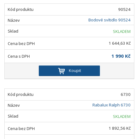
90524
Bodové svítidlo 90524
SKLADEM
1 644,63 Kč
1 990 Kč
Koupit
6730
Rabalux Ralph 6730
SKLADEM
1 892,56 Kč