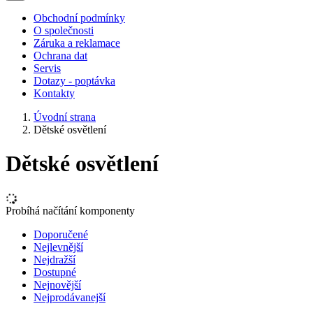
Obchodní podmínky
O společnosti
Záruka a reklamace
Ochrana dat
Servis
Dotazy - poptávka
Kontakty
Úvodní strana
Dětské osvětlení
Dětské osvětlení
Probíhá načítání komponenty
Doporučené
Nejlevnější
Nejdražší
Dostupné
Nejnovější
Nejprodávanejší