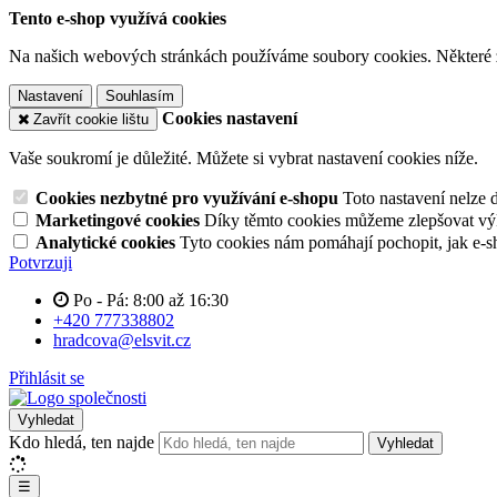
Tento e-shop využívá cookies
Na našich webových stránkách používáme soubory cookies. Některé z n
Nastavení
Souhlasím
Cookies nastavení
Zavřít cookie lištu
Vaše soukromí je důležité. Můžete si vybrat nastavení cookies níže.
Cookies nezbytné pro využívání e-shopu
Toto nastavení nelze 
Marketingové cookies
Díky těmto cookies můžeme zlepšovat výko
Analytické cookies
Tyto cookies nám pomáhají pochopit, jak e-s
Potvrzuji
Po - Pá: 8:00 až 16:30
+420 777338802
hradcova@elsvit.cz
Přihlásit se
Vyhledat
Kdo hledá, ten najde
Vyhledat
☰