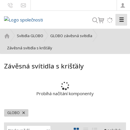
☰
V
y
h
Ú
Svítidla GLOBO
GLOBO závěsná svítidla
l
v
o
Závěsná svítidla s krišťály
e
d
d
n
a
Závěsná svítidla s krišťály
í
t
s
t
r
a
Probíhá načítání komponenty
n
a
GLOBO
Ř
O
T
Ř