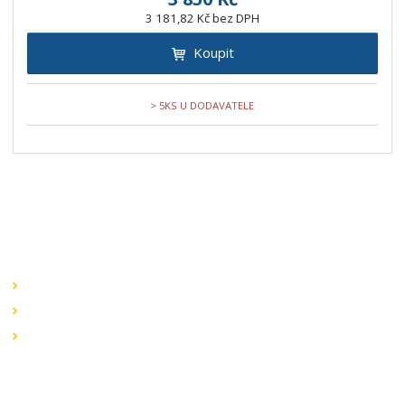
3 181,82 Kč bez DPH
Koupit
> 5KS U DODAVATELE
Speciální nabídky
Akční nabídky
Novinky v sortimentu
Výprodej
Rychlé odkazy