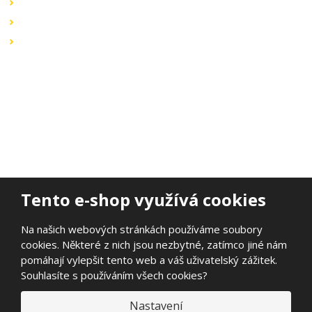
Obchodní podmínky
Záruka a reklamace
Ochrana dat
Kontaktujte nás
BOHEMIA ELSVIT s.r.o.
Lipová 693
473 01 Nový Bor
Email:
bohemia.elsvit@seznam.cz
Tel.:
+420 777 338 802
Tento e-shop využívá cookies
Na našich webových stránkách používáme soubory
cookies. Některé z nich jsou nezbytné, zatímco jiné nám
© 2026, BOHEMIA ELSVIT s.r.o.
pomáhají vylepšit tento web a váš uživatelský zážitek.
Prohlášení o přístupnosti
|
Ochrana osobních údajů
|
Mapa stránek
Souhlasíte s používáním všech cookies?
|
E
Nastavení
B
VYROBILA