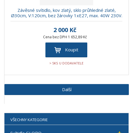
Závěsné svítidlo, kov zlatý, sklo průhledné zlaté,
Ø30cm, V:120cm, bez žárovky 1xE27, max. 40W 230V.
2 000 Kč
Cena bez DPH 1 652,89 Kč
Koupit
> 5KS U DODAVATELE
Další
VŠECHNY KATEGORIE