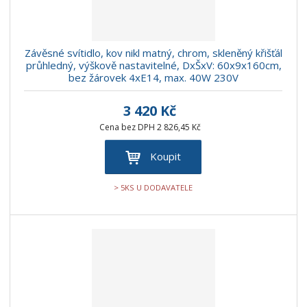
Závěsné svítidlo, kov nikl matný, chrom, skleněný křišťál
průhledný, výškově nastavitelné, DxŠxV: 60x9x160cm,
bez žárovek 4xE14, max. 40W 230V
3 420 Kč
Cena bez DPH 2 826,45 Kč
Koupit
> 5KS U DODAVATELE