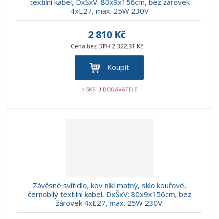
textilní kabel, DxŠxV: 80x9x156cm, bez žárovek
4xE27, max. 25W 230V
2 810 Kč
Cena bez DPH 2 322,31 Kč
Koupit
> 5KS U DODAVATELE
Závěsné svítidlo, kov nikl matný, sklo kouřové,
černobílý textilní kabel, DxŠxV: 80x9x156cm, bez
žárovek 4xE27, max. 25W 230V.