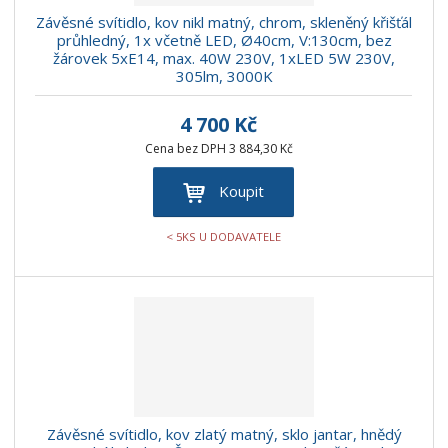
Závěsné svítidlo, kov nikl matný, chrom, skleněný křišťál
průhledný, 1x včetně LED, Ø40cm, V:130cm, bez
žárovek 5xE14, max. 40W 230V, 1xLED 5W 230V,
305lm, 3000K
4 700 Kč
Cena bez DPH 3 884,30 Kč
Koupit
< 5KS U DODAVATELE
Závěsné svítidlo, kov zlatý matný, sklo jantar, hnědý