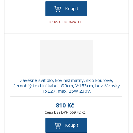
Koupit
> 5KS U DODAVATELE
Závěsné svítidlo, kov nikl matný, sklo kouřové,
černobílý textilní kabel, Ø9cm, V:153cm, bez žárovky
1xE27, max. 25W 230V.
810 Kč
Cena bez DPH 669,42 Kč
Koupit