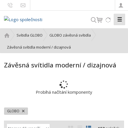
☰
V
y
h
Ú
Svítidla GLOBO
GLOBO závěsná svítidla
l
v
o
Závěsná svítidla moderní / dizajnová
e
d
d
n
a
Závěsná svítidla moderní / dizajnová
í
t
s
t
r
a
Probíhá načítání komponenty
n
a
GLOBO
Ř
O
T
Ř