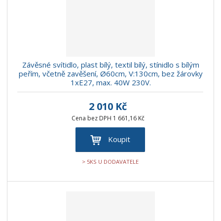
Závěsné svítidlo, plast bílý, textil bílý, stínidlo s bílým
peřím, včetně zavěšení, Ø60cm, V:130cm, bez žárovky
1xE27, max. 40W 230V.
2 010 Kč
Cena bez DPH 1 661,16 Kč
Koupit
> 5KS U DODAVATELE