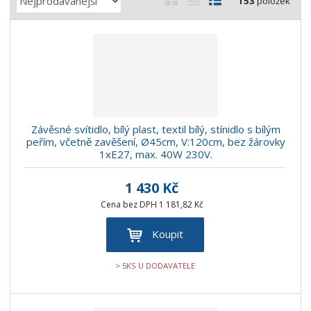
153
položek
a
b
a
á
z
r
b
d
e
á
u
k
n
z
l
o
í
k
k
v
p
o
o
ý
r
o
v
v
v
Závěsné svítidlo, bílý plast, textil bílý, stínidlo s bílým
d
ý
ý
ý
peřím, včetně zavěšení, Ø45cm, V:120cm, bez žárovky
u
1xE27, max. 40W 230V.
v
v
p
k
ý
ý
i
t
1 430 Kč
p
p
s
ů
Cena bez DPH 1 181,82 Kč
i
i
s
s
Koupit
> 5KS U DODAVATELE