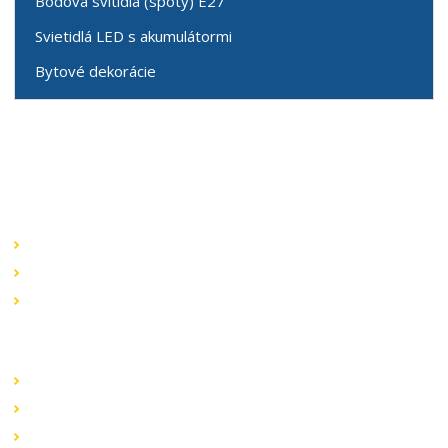
Bodová svítidla (spoty) E27
Svietidlá LED s akumulátormi
Bytové dekorácie
Speciální nabídky
Akční nabídky
Novinky v sortimentu
Výprodej
Rychlé odkazy
Obchodní podmínky
Záruka a reklamace
Ochrana dat