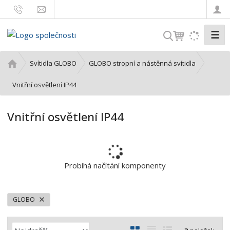
☰
V
y
h
Ú
Svítidla GLOBO
GLOBO stropní a nástěnná svítidla
l
v
o
Vnitřní osvětlení IP44
e
d
d
n
a
Vnitřní osvětlení IP44
í
t
s
t
r
a
Probíhá načítání komponenty
n
a
GLOBO
Ř
O
T
Ř