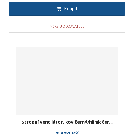
Koupit
> 5KS U DODAVATELE
Stropní ventilátor, kov černý/hliník čer...
3 630 Kč