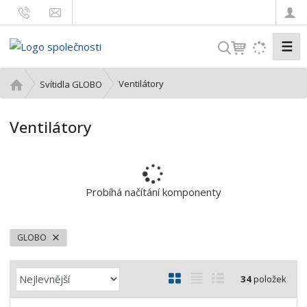
☰
V
y
h
Ú
Ventilátory
Svítidla GLOBO
l
v
o
e
Ventilátory
d
d
n
a
í
t
s
t
Probíhá načítání komponenty
r
a
n
GLOBO
a
Ř
O
T
Ř
34
položek
a
b
a
á
z