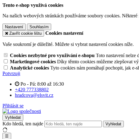
Tento e-shop využívá cookies
Na našich webových stránkách používáme soubory cookies. Některé z n
Nastavení
Souhlasím
Cookies nastavení
Zavřít cookie lištu
Vaše soukromí je důležité. Můžete si vybrat nastavení cookies níže.
Cookies nezbytné pro využívání e-shopu
Toto nastavení nelze 
Marketingové cookies
Díky těmto cookies můžeme zlepšovat výko
Analytické cookies
Tyto cookies nám pomáhají pochopit, jak e-s
Potvrzuji
Po - Pá: 8:00 až 16:30
+420 777338802
hradcova@elsvit.cz
Přihlásit se
Vyhledat
Kdo hledá, ten najde
Vyhledat
☰