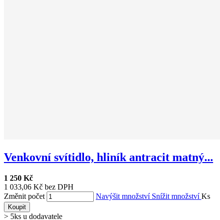
Venkovní svítidlo, hliník antracit matný...
1 250 Kč
1 033,06 Kč bez DPH
Změnit počet
Navýšit množství
Snížit množství
Ks
Koupit
> 5ks u dodavatele