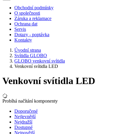
Obchodní podmínky
O společnosti
Záruka a reklamace
Ochrana dat
Servis
Dotazy - poptávka
Kontakty
Úvodní strana
Svítidla GLOBO
GLOBO venkovní svítidla
Venkovní svítidla LED
Venkovní svítidla LED
Probíhá načítání komponenty
Doporučené
Nejlevnější
Nejdražší
Dostupné
Nejnovější