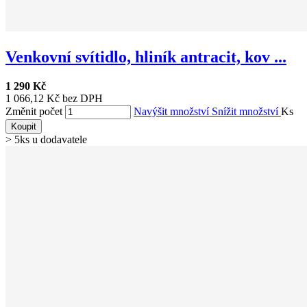
Venkovní svítidlo, hliník antracit, kov ...
1 290 Kč
1 066,12 Kč bez DPH
Změnit počet
Navýšit množství
Snížit množství
Ks
Koupit
> 5ks u dodavatele