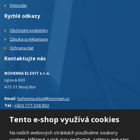
Výprodej
Rychlé odkazy
Obchodní podmínky
Záruka a reklamace
Ochrana dat
Kontaktujte nás
BOHEMIA ELSVIT s.r.o.
Lipová 693
473 01 Nový Bor
Email:
bohemia.elsvit@seznam.cz
Tel.:
+420 777 338 802
Tento e-shop využívá cookies
Na našich webových stránkách používáme soubory
cookies. Některé z nich jsou nezbytné, zatímco jiné nám