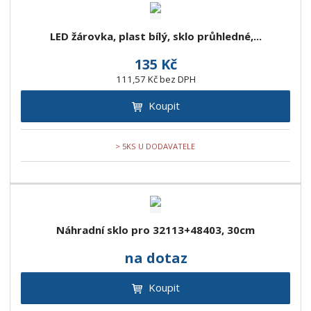
r
b
d
e
á
u
k
n
LED žárovka, plast bílý, sklo průhledné,...
z
l
o
í
k
k
v
p
135 Kč
o
o
ý
r
111,57 Kč bez DPH
o
v
v
v
d
Koupit
ý
ý
ý
u
v
v
p
k
ý
ý
i
> 5KS U DODAVATELE
t
p
p
s
ů
i
i
s
s
Náhradní sklo pro 32113+48403, 30cm
na dotaz
Koupit