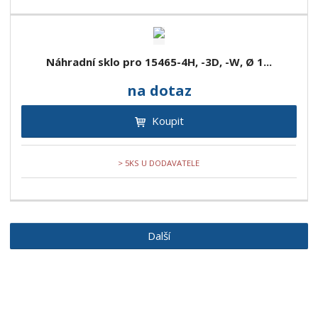
Náhradní sklo pro 15465-4H, -3D, -W, Ø 1...
na dotaz
Koupit
> 5KS U DODAVATELE
Další