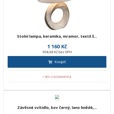
Stolní lampa, keramika, mramor, textil š...
1 160 Kč
958,68 Kč bez DPH
Koupit
< 5KS U DODAVATELE
Závěsné svítidlo, kov černý, lano hnědé,...