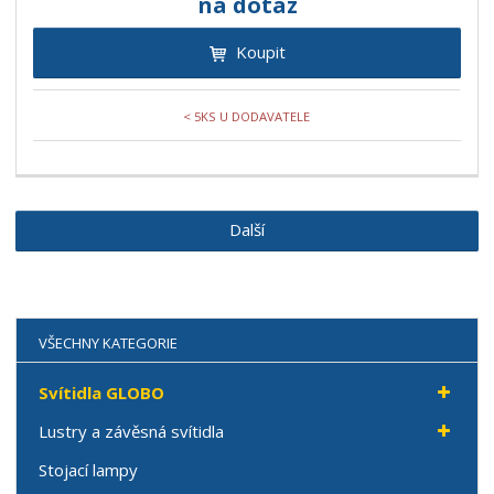
na dotaz
Koupit
< 5KS U DODAVATELE
Další
VŠECHNY KATEGORIE
Svítidla GLOBO
Lustry a závěsná svítidla
Stojací lampy