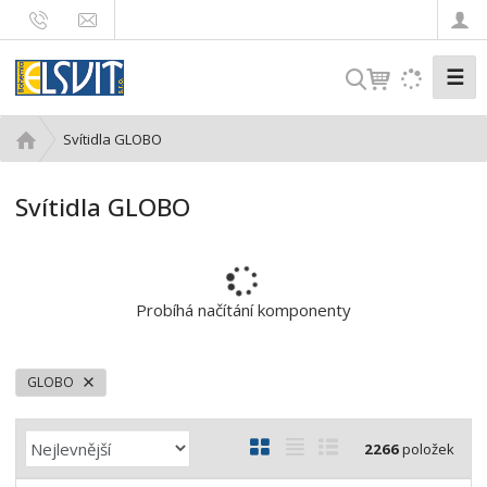
☰
V
y
h
Ú
Svítidla GLOBO
l
v
e
o
Svítidla GLOBO
d
d
n
a
í
t
s
t
Probíhá načítání komponenty
r
a
n
GLOBO
a
Ř
O
T
Ř
2266
položek
a
b
a
á