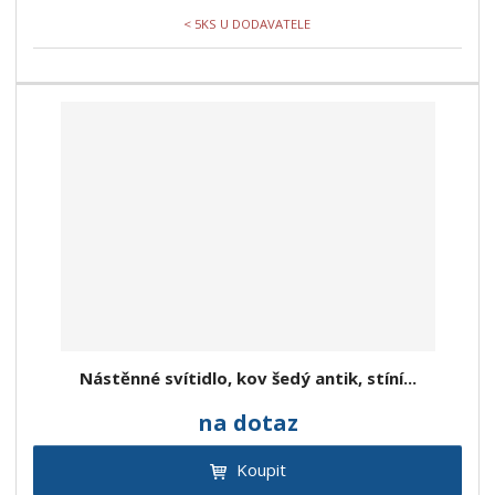
< 5KS U DODAVATELE
Nástěnné svítidlo, kov šedý antik, stíní...
na dotaz
Koupit