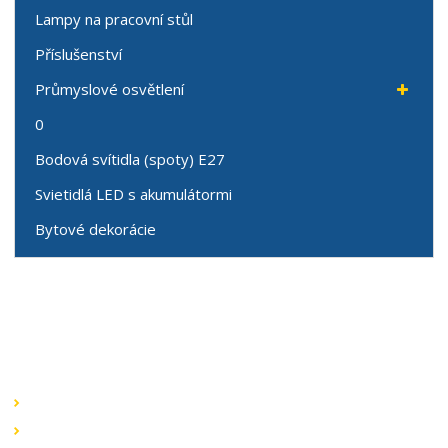
Lampy na pracovní stůl
Příslušenství
Průmyslové osvětlení
0
Bodová svítidla (spoty) E27
Svietidlá LED s akumulátormi
Bytové dekorácie
Speciální nabídky
Akční nabídky
Novinky v sortimentu