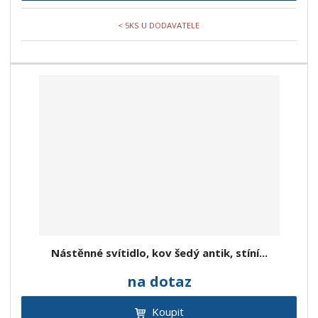
< 5KS U DODAVATELE
Nástěnné svítidlo, kov šedý antik, stíní...
na dotaz
Koupit