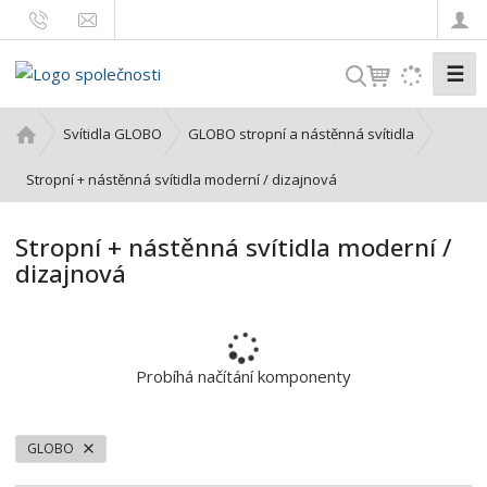
☰
V
y
h
Ú
Svítidla GLOBO
GLOBO stropní a nástěnná svítidla
l
v
o
Stropní + nástěnná svítidla moderní / dizajnová
e
d
d
n
a
Stropní + nástěnná svítidla moderní /
í
t
dizajnová
s
t
r
a
n
Probíhá načítání komponenty
a
GLOBO