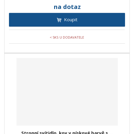
na dotaz
Koupit
< 5KS U DODAVATELE
Stropní svítidlo, kov v pískové barvě s ...