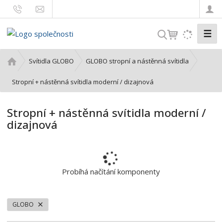
☰
V
y
h
Ú
Svítidla GLOBO
GLOBO stropní a nástěnná svítidla
l
v
o
Stropní + nástěnná svítidla moderní / dizajnová
e
d
d
n
a
Stropní + nástěnná svítidla moderní /
í
t
dizajnová
s
t
r
a
n
Probíhá načítání komponenty
a
GLOBO