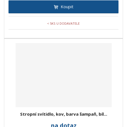
Koupit
< 5KS U DODAVATELE
Stropní svítidlo, kov, barva šampaň, bíl...
na dotaz