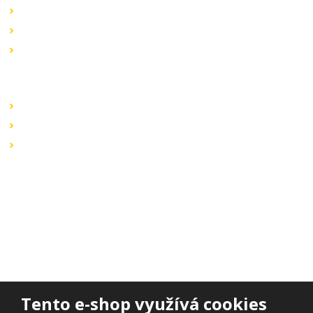
Akční nabídky
Novinky v sortimentu
Výprodej
Rychlé odkazy
Obchodní podmínky
Záruka a reklamace
Ochrana dat
Kontaktujte nás
BOHEMIA ELSVIT s.r.o.
Lipová 693
473 01 Nový Bor
Email:
bohemia.elsvit@seznam.cz
Tel.:
+420 777 338 802
Tento e-shop využívá cookies