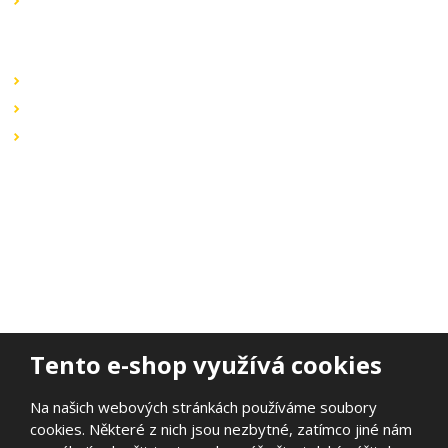
Výprodej
Rychlé odkazy
Obchodní podmínky
Záruka a reklamace
Ochrana dat
Kontaktujte nás
BOHEMIA ELSVIT s.r.o.
Lipová 693
473 01 Nový Bor
Email:
bohemia.elsvit@seznam.cz
Tel.:
+420 777 338 802
Tento e-shop využívá cookies
Na našich webových stránkách používáme soubory
cookies. Některé z nich jsou nezbytné, zatímco jiné nám
© 2026, BOHEMIA ELSVIT s.r.o.