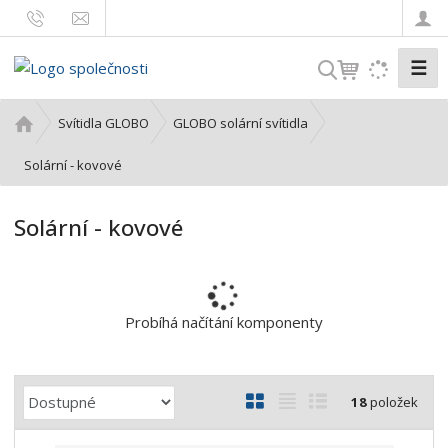
☰
V
y
h
Ú
Svítidla GLOBO
GLOBO solární svítidla
l
v
o
Solární - kovové
e
d
d
n
a
Solární - kovové
í
t
s
t
r
a
Probíhá načítání komponenty
n
a
Ř
O
T
Ř
18
položek
a
b
a
á
z