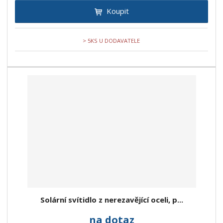
Koupit
> 5KS U DODAVATELE
Solární svítidlo z nerezavějící oceli, p...
na dotaz