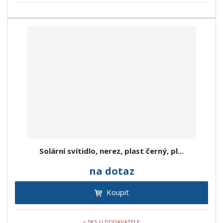
Solární svítidlo, nerez, plast černý, pl...
na dotaz
Koupit
< 5KS U DODAVATELE