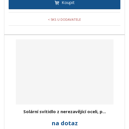
Koupit
< 5KS U DODAVATELE
Solární svítidlo z nerezavějící oceli, p...
na dotaz