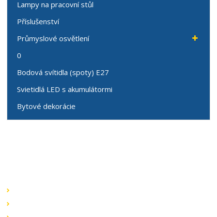
Lampy na pracovní stůl
Příslušenství
Průmyslové osvětlení
0
Bodová svítidla (spoty) E27
Svietidlá LED s akumulátormi
Bytové dekorácie
Speciální nabídky
Akční nabídky
Novinky v sortimentu